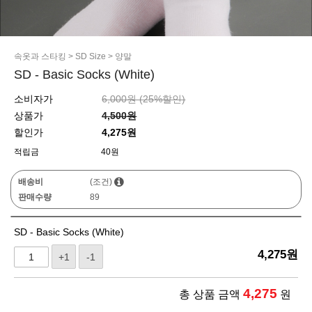
속옷과 스타킹
>
SD Size
>
양말
SD - Basic Socks (White)
소비자가
6,000원 (
25
%할인)
상품가
4,500원
할인가
4,275원
적립금
40원
배송비
(조건)
판매수량
89
SD - Basic Socks (White)
4,275
원
+1
-1
4,275
총 상품 금액
원