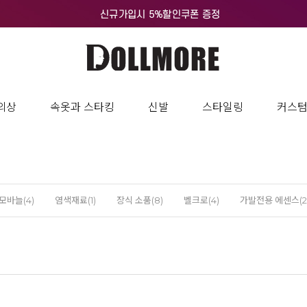
의상
속옷과 스타킹
신발
스타일링
커스
모바늘(4)
염색재료(1)
장식 소품(8)
벨크로(4)
가발전용 에센스(2