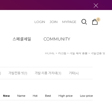
0
LOGIN
JOIN
MYPAGE
텀
스페셜세일
COMMUNITY
HOME
>
커스텀
>
가발 제작 용품
>
가발전용 빗
)
가발전용 빗(1)
가발 리폼 거치대(3)
기타(4)
New
Name
Hot
Best
High price
Low price