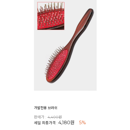
가발전용 브러쉬
판매가 :
4,400원
4,180원
5%
세일 최종가격 :