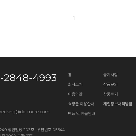
1
0-2848-4993
홈
공지사항
회사소개
상품문의
이용약관
상품후기
쇼핑몰 이용안내
개인정보처리방침
necking@dollmore.com
반품 및 환불안내
40 장안빌딩 203호 우편번호 05644
 2002-송파-277