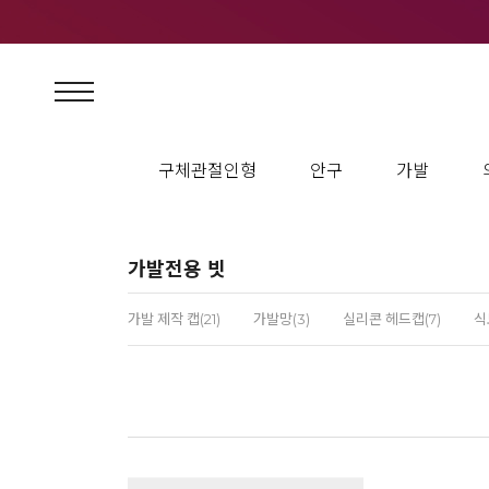
구체관절인형
안구
가발
가발전용 빗
가발 제작 캡(21)
가발망(3)
실리콘 헤드캡(7)
식