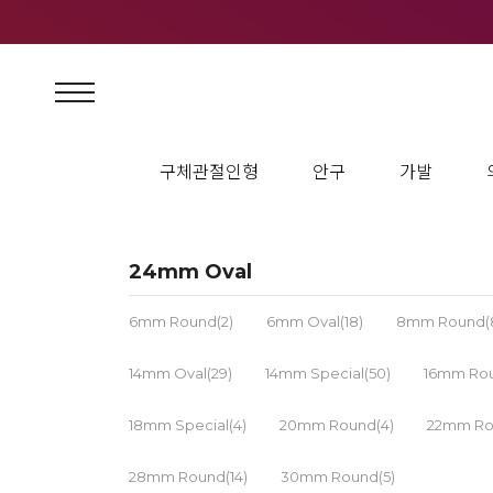
구체관절인형
안구
가발
24mm Oval
6mm Round(2)
6mm Oval(18)
8mm Round(
14mm Oval(29)
14mm Special(50)
16mm Rou
18mm Special(4)
20mm Round(4)
22mm Ro
28mm Round(14)
30mm Round(5)