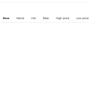
New
Name
Hot
Best
High price
Low price