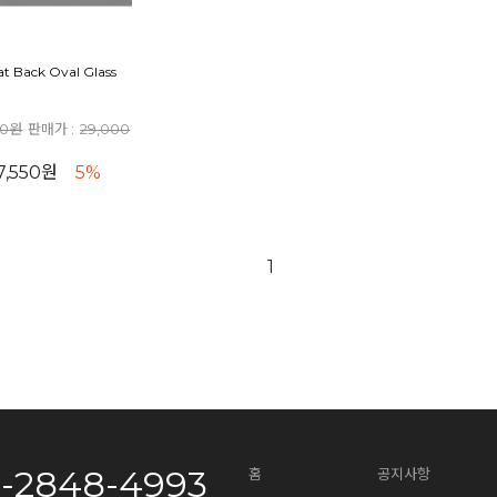
at Back Oval Glass
00원
판매가 :
29,000
7,550원
5%
1
0-2848-4993
홈
공지사항