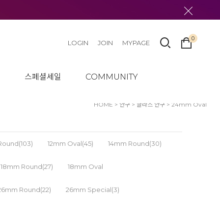
0
LOGIN
JOIN
MYPAGE
텀
스페셜세일
COMMUNITY
HOME
>
안구
>
글라스 안구
>
24mm Oval
ound(103)
12mm Oval(45)
14mm Round(30)
18mm Round(27)
18mm Oval
26mm Round(22)
26mm Special(3)