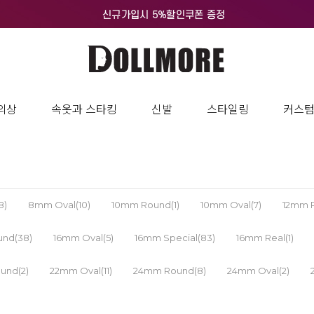
의상
속옷과 스타킹
신발
스타일링
커스
8)
8mm Oval(10)
10mm Round(1)
10mm Oval(7)
12mm R
nd(38)
16mm Oval(5)
16mm Special(83)
16mm Real(1)
und(2)
22mm Oval(11)
24mm Round(8)
24mm Oval(2)