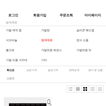
로그인
회원가입
주문조회
마이페이지
염색재료
가발 제작 캡
가발망
실리콘 헤드캡
식모바늘
염색재료
장식 소품
벨크로
가발전용 에센스
가발전용 빗
가발 리폼 거치대
기타
최신순
낮은가격
높은가격
판매순위
많이 본 상품
상품명