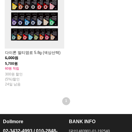
다이론 멀티염료 5.8g (색상선택)
6,000원
5,700원
60원 적립
300원 할인
(5%)할인
24일 남음
1
Dollmore
BANK INFO
ㅡ
ㅡ
02-3432-4993 / 010-2848-
[국민] 483901-01-192540