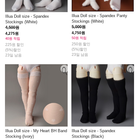
Illua Doll size - Spandex Panty
Illua Doll size - Spandex
Stockings (White)
Stockings (White)
5,000원
4,500원
4,750원
4,275원
50원 적립
40원 적립
250원 할인
225원 할인
(5%)할인
(5%)할인
23일 남음
23일 남음
Illua Doll size - My Heart BH Band
Illua Doll size - Spandex
Stocking (Ivory)
Stockings (Black)