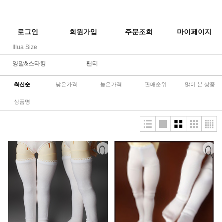
로그인
회원가입
주문조회
마이페이지
Illua Size
양말&스타킹
팬티
최신순
낮은가격
높은가격
판매순위
많이 본 상품
상품명