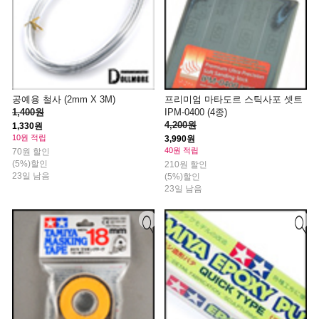
공예용 철사 (2mm X 3M)
프리미엄 마타도르 스틱사포 셋트
1,400원
IPM-0400 (4종)
4,200원
1,330원
10원 적립
3,990원
40원 적립
70원 할인
(5%)할인
210원 할인
23일 남음
(5%)할인
23일 남음