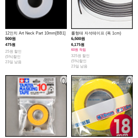
12인치 Art Neck Part 10mm[BB1]
롤형태 자석테이프 (폭 1cm)
500원
6,500원
475원
6,175원
60원 적립
25원 할인
325원 할인
(5%)할인
(5%)할인
23일 남음
23일 남음