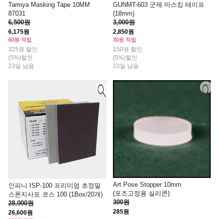
Tamiya Masking Tape 10MM
GUNMT-603 군제 마스킹 테이프
87031
(18mm)
6,500원
3,000원
6,175원
2,850원
60원 적립
30원 적립
325원 할인
150원 할인
(5%)할인
(5%)할인
23일 남음
23일 남음
Art Pose Stopper 10mm
인피니 ISP-100 프리미엄 초정밀
(포즈고정용 실리콘)
스폰지사포 코스 100 (1Box/20개)
300원
28,000원
285원
26,600원