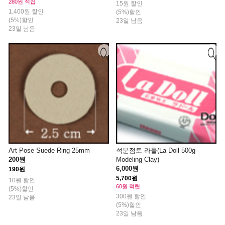
280원 적립
15원 할인
1,400원 할인
(5%)할인
(5%)할인
23일 남음
23일 남음
Art Pose Suede Ring 25mm
석분점토 라돌(La Doll 500g
200원
Modeling Clay)
6,000원
190원
5,700원
10원 할인
60원 적립
(5%)할인
300원 할인
23일 남음
(5%)할인
23일 남음