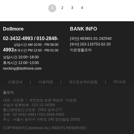
1
2
3
4
Dollmore
BANK INFO
ㅡ
ㅡ
02-3432-4993 / 010-2848-
[국민] 483901-01-192540
[우리] 163-116753-02-20
4993
이은영돌모아
상담시간 10:00~18:00
휴게시간 12:00~13:00
necking@dollmore.com
이용안내
이용약관
개인정보처리방침
PC버전
돌모아
대표 : 이은영 ㅣ 개인정보 보호 책임자 : 이은영
사업자 등록번호 : 215-13-34359
통신판매업신고번호 : 2002-송파-277
전화 : 02-3432-4993 / 010-2848-4993
주소 : 서울시 송파구 가락로 240 장안빌딩 203호
COPYRIGHT(C)dollmore ALL RIGHTS RESERVED.