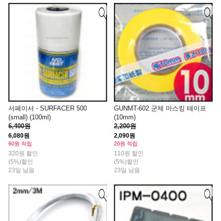
서페이서 - SURFACER 500
GUNMT-602 군제 마스킹 테이프
(small) (100ml)
(10mm)
6,400원
2,200원
6,080원
2,090원
60원 적립
20원 적립
320원 할인
110원 할인
(5%)할인
(5%)할인
23일 남음
23일 남음