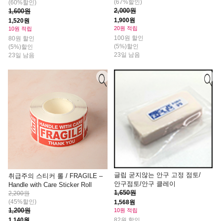
(67%할인)
(60%할인)
2,000원
1,600원
1,900원
1,520원
20원 적립
10원 적립
100원 할인
80원 할인
(5%)할인
(5%)할인
23일 남음
23일 남음
글립 굳지않는 안구 고정 점토/
취급주의 스티커 롤 / FRAGILE –
안구점토/안구 클레이
Handle with Care Sticker Roll
1,650원
2,200원
(45%할인)
1,568원
1,200원
10원 적립
1,140원
82원 할인