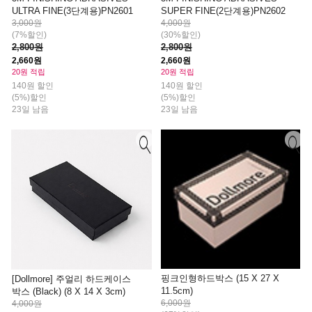
ULTRA FINE(3단계용)PN2601
SUPER FINE(2단계용)PN2602
3,000원
4,000원
(7%할인)
(30%할인)
2,800원
2,800원
2,660원
2,660원
20원 적립
20원 적립
140원 할인
140원 할인
(5%)할인
(5%)할인
23일 남음
23일 남음
핑크인형하드박스 (15 X 27 X
[Dollmore] 주얼리 하드케이스
11.5cm)
박스 (Black) (8 X 14 X 3cm)
6,000원
4,000원