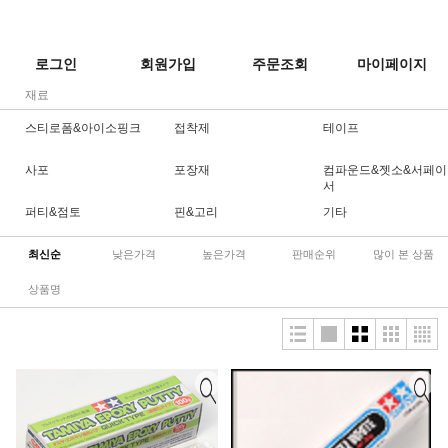
로그인
회원가입
주문조회
마이페이지
재료
스티로폼&아이소핑크
접착제
테이프
사포
포장재
컴파운드&젯소&서페이
서
퍼티&점토
핀&고리
기타
최신순
낮은가격
높은가격
판매순위
많이 본 상품
상품명