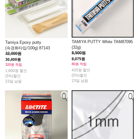
TAMIYA PUTTY White TAM87095
Tamiya Epoxy putty
(32g)
(속경화타입/100g) 87143
8,500원
32,000원
8,075원
30,400원
80원 적립
320원 적립
425원 할인
1,600원 할인
(5%)할인
(5%)할인
23일 남음
23일 남음