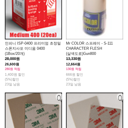
인피니 ISP-0400 프리미엄 초정밀
Mr COLOR 스프레이 - S-111
스폰지사포 미디움 0400
CHARACTER FLESH
(1Box/20개)
(살색도료)Gun800
28,000원
13,330원
26,600원
12,664원
280원 적립
130원 적립
1,400원 할인
666원 할인
(5%)할인
(5%)할인
23일 남음
23일 남음