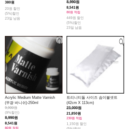
8,990원
380원
8,541원
20원 할인
80원 적립
(5%)할인
449원 할인
23일 남음
(5%)할인
23일 남음
Acrylic Medium Matte Varnish
트리니티돌 사이즈 솜이불셋트
(무광 바니쉬)-250ml
(42cm X 113cm)
9,900원
23,000원
(9%할인)
21,850원
8,990원
230원 적립
8,541원
1,150원 할인
80원 적립
(5%)할인