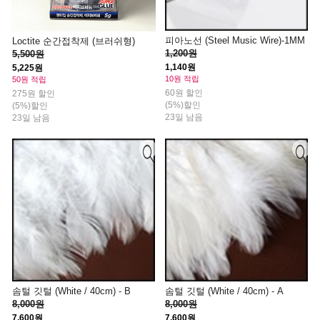
피아노선 (Steel Music Wire)-1MM
Loctite 순간접착제 (브러쉬형)
1,200원
5,500원
1,140원
5,225원
10원 적립
50원 적립
60원 할인
275원 할인
(5%)할인
(5%)할인
23일 남음
23일 남음
솜털 깃털 (White / 40cm) - B
솜털 깃털 (White / 40cm) - A
8,000원
8,000원
7,600원
7,600원