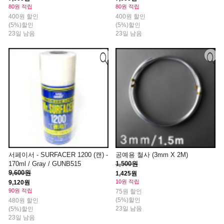
80원 적립
80원 적립
400원 할인
400원 할인
(5%)할인
(5%)할인
23일 남음
23일 남음
서페이서 - SURFACER 1200 (캔) -
공예용 철사 (3mm X 2M)
170ml / Gray / GUNB515
1,500원
9,600원
1,425원
10원 적립
9,120원
90원 적립
75원 할인
(5%)할인
480원 할인
23일 남음
(5%)할인
23일 남음