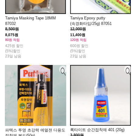
Tamiya Masking Tape 18MM
Tamiya Epoxy putty
87032
(속경화타입/25g) 87051
8,500원
12,000원
8,075원
11,400원
80원 적립
120원 적립
425원 할인
600원 할인
(5%)할인
(5%)할인
23일 남음
23일 남음
록타이트 순간접착제 401 (20g)
파텍스 투명 초강력 에멀젼 다용도
3,800원
접착제 본드(50g)