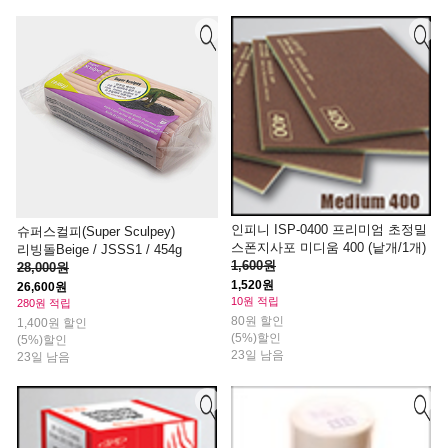
인피니 ISP-0400 프리미엄 초정밀
슈퍼스컬피(Super Sculpey)
스폰지사포 미디움 400 (낱개/1개)
리빙돌Beige / JSSS1 / 454g
1,600원
28,000원
1,520원
26,600원
10원 적립
280원 적립
80원 할인
1,400원 할인
(5%)할인
(5%)할인
23일 남음
23일 남음