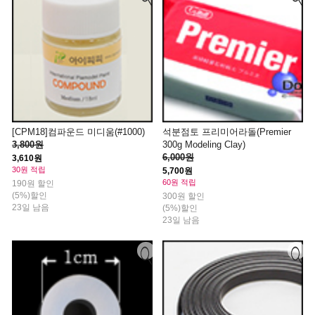
[CPM18]컴파운드 미디움(#1000)
석분점토 프리미어라돌(Premier
3,800원
300g Modeling Clay)
6,000원
3,610원
30원 적립
5,700원
60원 적립
190원 할인
(5%)할인
300원 할인
23일 남음
(5%)할인
23일 남음