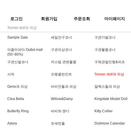
로그인
회원가입
주문조회
마이페이지
Tonner doll과 의상
Sample Sale
세일안구코너
구관가발코너
아줌마파마 Outlet mall
구관의상코너
구관물품코너
(50~80%)
구관신발코너
커스텀 관련물품
구체관절인형&파츠
서적
프랭클린민트
Tonner doll과 의상
Gene과 의상
비비안돌과 의상
알렉스돌과 의상
Clea Bella
Willow&Daisy
Kingstate Model Doll
Butterfly Ring
바비와 캔디
Kitty Collier
Adora
포세린돌
Dollmore Calendar