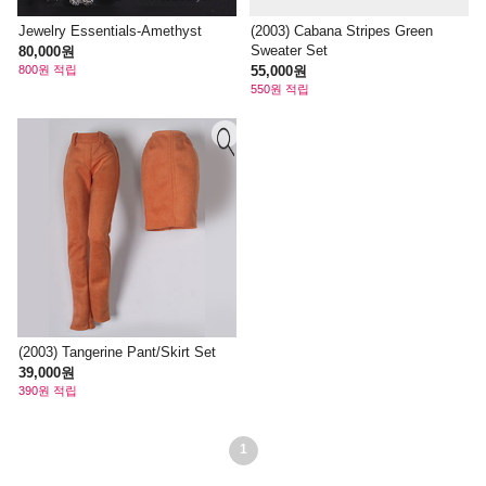
Jewelry Essentials-Amethyst
(2003) Cabana Stripes Green
Sweater Set
80,000원
800원 적립
55,000원
550원 적립
(2003) Tangerine Pant/Skirt Set
39,000원
390원 적립
1