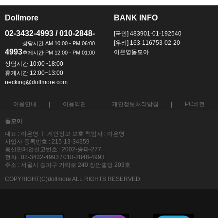
Dollmore
BANK INFO
ㅡ
ㅡ
02-3432-4993 / 010-2848-
[국민] 483901-01-192540
[우리] 163-116753-02-20
4993
이은영돌모아
상담시간 10:00~18:00
휴게시간 12:00~13:00
necking@dollmore.com
이용안내
이용약관
개인정보처리방침
PC버전
돌모아
대표 : 이은영 ㅣ 개인정보 보호 책임자 : 이은영
사업자 등록번호 : 215-13-34359
통신판매업신고번호 : 2002-송파-277
전화 : 02-3432-4993 / 010-2848-4993
주소 : 서울시 송파구 가락로 240 장안빌딩 203호
COPYRIGHT(C)dollmore ALL RIGHTS RESERVED.