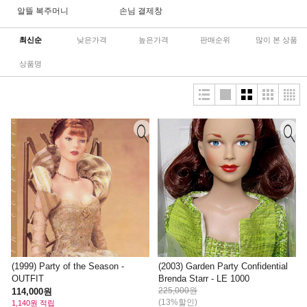
알뜰 복주머니
손님 결제창
최신순
낮은가격
높은가격
판매순위
많이 본 상품
상품명
(1999) Party of the Season -
(2003) Garden Party Confidential
OUTFIT
Brenda Starr - LE 1000
225,000원
114,000원
(13%할인)
1,140원 적립