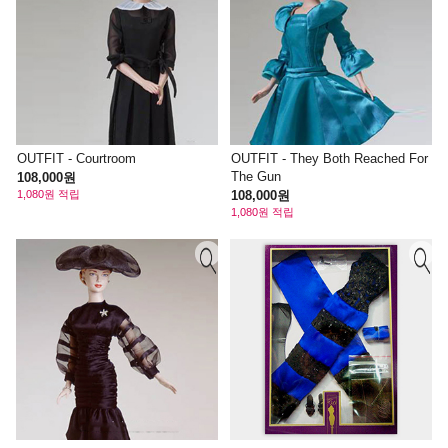
OUTFIT - Courtroom
OUTFIT - They Both Reached For
The Gun
108,000원
1,080원 적립
108,000원
1,080원 적립