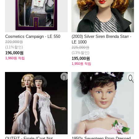
Cosmetics Campaign - LE 550
(2003) Silver Siren Brenda Starr -
220,000원
LE 1000
(11%할인)
225,000원
196,000원
(13%할인)
1,960원 적립
195,000원
1,950원 적립
OUTFIT - Finale (Coat Not
1950's Seventeen Prom Dressed