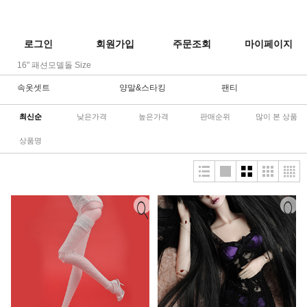
로그인
회원가입
주문조회
마이페이지
16" 패션모델돌 Size
속옷셋트
양말&스타킹
팬티
최신순
낮은가격
높은가격
판매순위
많이 본 상품
상품명