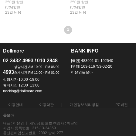
250원 할인
250원 할인
(5%)할인
(5%)할인
23일 남음
23일 남음
1
Dollmore
BANK INFO
ㅡ
ㅡ
02-3432-4993 / 010-2848-
[국민] 483901-01-192540
[우리] 163-116753-02-20
4993
이은영돌모아
상담시간 10:00~18:00
휴게시간 12:00~13:00
necking@dollmore.com
이용안내
이용약관
개인정보처리방침
PC버전
돌모아
대표 : 이은영 ㅣ 개인정보 보호 책임자 : 이은영
사업자 등록번호 : 215-13-34359
통신판매업신고번호 : 2002-송파-277