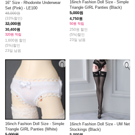
16inch Fashion Doll Size - Simple
16" Size - Rhodonite Underwear
Triangle GIRL Panties (Black)
Set (Pink) - LE100
5,000원
48,000원
(33%할인)
4,750원
32,000원
50원 적립
30,400원
250원 할인
320원 적립
(5%)할인
23일 남음
1,600원 할인
(5%)할인
23일 남음
16inch Fashion Doll Size - Simple
16inch Fashion Doll Size - UM Net
Triangle GIRL Panties (White)
Stockings (Black)
5,000원
5,000원