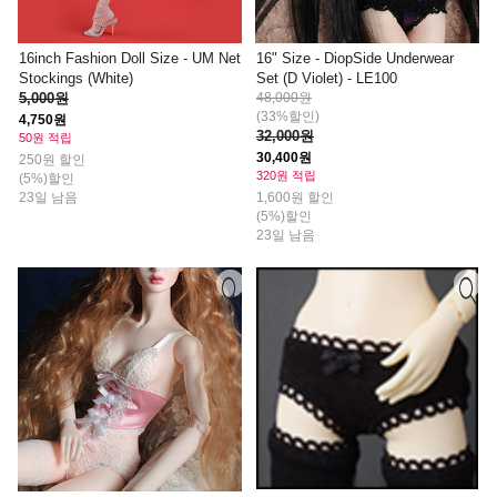
16inch Fashion Doll Size - UM Net
16" Size - DiopSide Underwear
Stockings (White)
Set (D Violet) - LE100
5,000원
48,000원
(33%할인)
4,750원
32,000원
50원 적립
30,400원
250원 할인
320원 적립
(5%)할인
23일 남음
1,600원 할인
(5%)할인
23일 남음