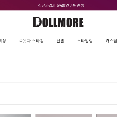
의상
속옷과 스타킹
신발
스타일링
커스