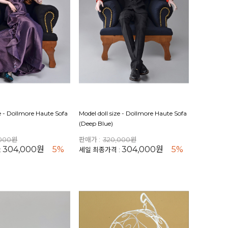
ze - Dollmore Haute Sofa
Model doll size - Dollmore Haute Sofa
(Deep Blue)
,000원
판매가 :
320,000원
304,000원
5%
304,000원
5%
:
세일 최종가격 :