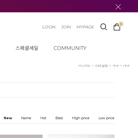
0
LOGIN
JOIN
MYPAGE
텀
스페셜세일
COMMUNITY
HOME
>
스타일링
>
가구
>
가구
New
Name
Hot
Best
High price
Low price