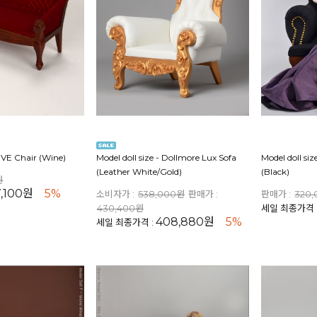
e VE Chair (Wine)
Model doll size - Dollmore Lux Sofa
Model doll si
(Leather White/Gold)
(Black)
원
7,100원
5%
소비자가 :
538,000원
판매가 :
판매가 :
320
430,400원
세일 최종가격 
408,880원
5%
세일 최종가격 :