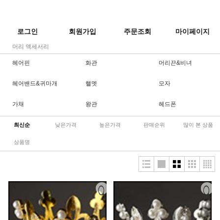
로그인
회원가입
주문조회
마이페이지
머리 액세서리
헤어핀
화관
머리끈&비녀
헤어밴드&귀마개
핼멧
모자
가채
왕관
헤드폰
최신순
낮은가격
높은가격
판매순위
많이 본 상품
상품명