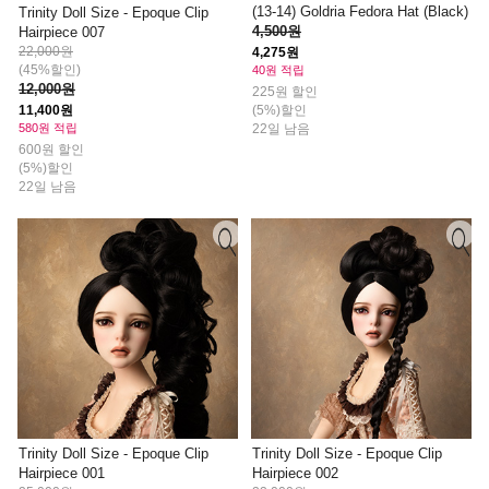
(13-14) Goldria Fedora Hat (Black)
Trinity Doll Size - Epoque Clip
4,500원
Hairpiece 007
22,000원
4,275원
(45%할인)
40원 적립
12,000원
225원 할인
(5%)할인
11,400원
22일 남음
580원 적립
600원 할인
(5%)할인
22일 남음
Trinity Doll Size - Epoque Clip
Trinity Doll Size - Epoque Clip
Hairpiece 001
Hairpiece 002