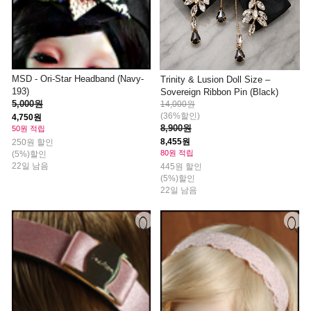
MSD - Ori-Star Headband (Navy-
Trinity & Lusion Doll Size –
193)
Sovereign Ribbon Pin (Black)
5,000원
14,000원
(36%할인)
4,750원
8,900원
50원 적립
8,455원
250원 할인
80원 적립
(5%)할인
22일 남음
445원 할인
(5%)할인
22일 남음