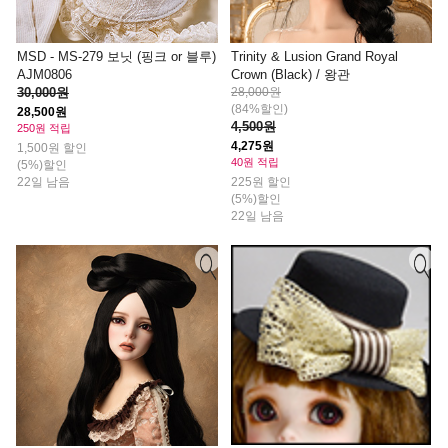
MSD - MS-279 보닛 (핑크 or 블루)
Trinity & Lusion Grand Royal
AJM0806
Crown (Black) / 왕관
30,000원
28,000원
(84%할인)
28,500원
4,500원
250원 적립
4,275원
1,500원 할인
40원 적립
(5%)할인
22일 남음
225원 할인
(5%)할인
22일 남음