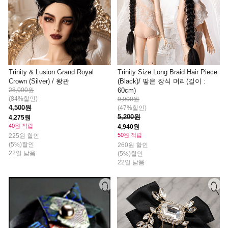
Trinity & Lusion Grand Royal
Trinity Size Long Braid Hair Piece
Crown (Silver) / 왕관
(Black)/ 땋은 장식 머리(길이 :
28,000원
60cm)
(84%할인)
9,900원
4,500원
(47%할인)
5,200원
4,275원
40원 적립
4,940원
50원 적립
225원 할인
(5%)할인
260원 할인
22일 남음
(5%)할인
22일 남음