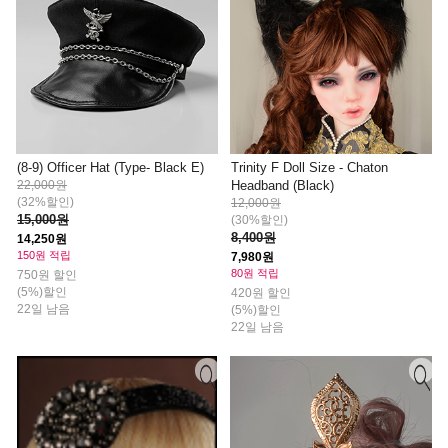
(8-9) Officer Hat (Type- Black E)
Trinity F Doll Size - Chaton
22,000원
Headband (Black)
(32%할인)
12,000원
15,000원
(30%할인)
8,400원
14,250원
150원 적립
7,980원
80원 적립
750원 할인
(5%)할인
420원 할인
22일 남음
(5%)할인
22일 남음