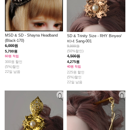
MSD & SD - Shayna Headband
SD & Trinity Size - RHY Binyeo/
(Black-170)
비녀 Sang-001
6,000원
9,000원
(50%할인)
5,700원
4,500원
60원 적립
4,275원
300원 할인
40원 적립
(5%)할인
22일 남음
225원 할인
(5%)할인
22일 남음