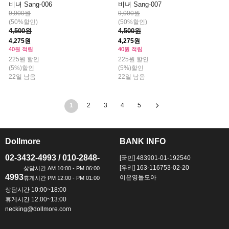
비녀 Sang-006
비녀 Sang-007
9,000원
9,000원
(50%할인)
(50%할인)
4,500원
4,500원
4,275원
4,275원
40원 적립
40원 적립
225원 할인
225원 할인
(5%)할인
(5%)할인
22일 남음
22일 남음
1
2
3
4
5
Dollmore
BANK INFO
ㅡ
ㅡ
02-3432-4993 / 010-2848-
[국민] 483901-01-192540
[우리] 163-116753-02-20
4993
이은영돌모아
상담시간 10:00~18:00
휴게시간 12:00~13:00
necking@dollmore.com