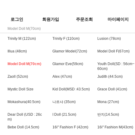
로그인
회원가입
주문조회
마이페이지
Model Doll M(70cm)
Trinity M (122cm)
Trinity F (110cm)
Lusion (78cm)
Illua (48cm)
Glamor Model(72cm)
Model Doll F(67cm)
Model Doll M(70cm)
Glamor Eve(59cm)
Youth Doll(SD : 56cm~
60cm)
Zaoll (52cm)
Alex (47cm)
Judith (44.5cm)
Mystic Doll Size
Kid Doll(MSD :43.5cm)
Grace Doll (41cm)
Mokashura(40.5cm)
나르샤 (35cm)
Mona (27cm)
Dear Doll (USD : 26c
I Doll (21.5cm)
반지(14.5cm)
m)
Bebe Doll (14.5cm)
16i" Fashion F (42cm)
16i" Fashion M(43cm)