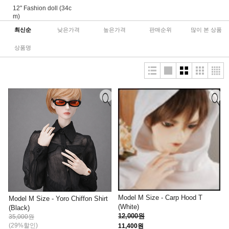
12" Fashion doll (34c
m)
최신순
낮은가격
높은가격
판매순위
많이 본 상품
상품명
Model M Size - Carp Hood T
Model M Size - Yoro Chiffon Shirt
(White)
(Black)
12,000원
35,000원
(29%할인)
11,400원