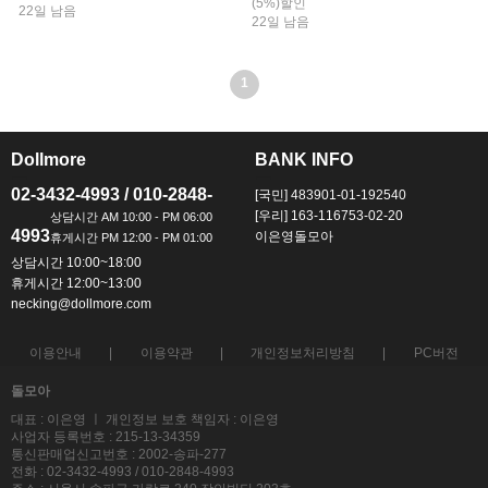
(5%)할인
22일 남음
22일 남음
1
Dollmore
BANK INFO
ㅡ
ㅡ
02-3432-4993 / 010-2848-
[국민] 483901-01-192540
[우리] 163-116753-02-20
4993
이은영돌모아
상담시간 10:00~18:00
휴게시간 12:00~13:00
necking@dollmore.com
이용안내
이용약관
개인정보처리방침
PC버전
돌모아
대표 : 이은영 ㅣ 개인정보 보호 책임자 : 이은영
사업자 등록번호 : 215-13-34359
통신판매업신고번호 : 2002-송파-277
전화 : 02-3432-4993 / 010-2848-4993