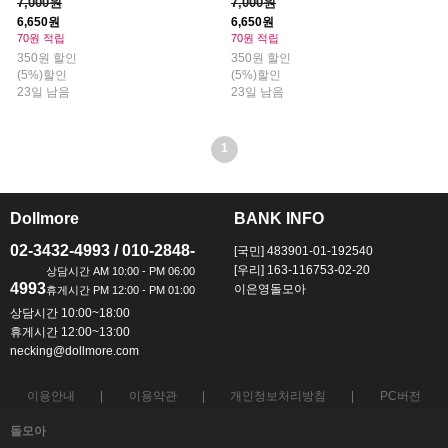
7,000원
7,000원
6,650원
6,650원
70원 적립
70원 적립
350원 할인
350원 할인
(5%)할인
(5%)할인
23일 남음
23일 남음
1
Dollmore
BANK INFO
ㅡ
ㅡ
02-3432-4993 / 010-2848-
[국민] 483901-01-192540
[우리] 163-116753-02-20
4993
이은영돌모아
상담시간 10:00~18:00
휴게시간 12:00~13:00
necking@dollmore.com
이용안내
이용약관
개인정보처리방침
PC버전
돌모아