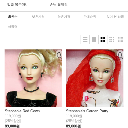
알뜰 복주머니
손님 결제창
최신순
낮은가격
높은가격
판매순위
많이 본 상품
상품명
Stephanie Red Gown
Stephanie's Garden Party
119,000원
119,000원
(25%할인)
(25%할인)
89,000원
89,000원