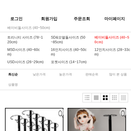
로그인
회원가입
주문조회
마이페이지
베이비돌사이즈 (40~50cm)
트리니티 사이즈 (78~1
SD&모델돌사이즈 (50
베이비돌사이즈 (40~5
20cm)
~85cm)
0cm)
MSD사이즈 (40~60c
16인치사이즈 (40~50c
12인치사이즈 (28~33c
m)
m)
m)
USD사이즈 (26~29cm)
포켓사이즈 (14~17cm)
최신순
낮은가격
높은가격
판매순위
많이 본 상품
상품명