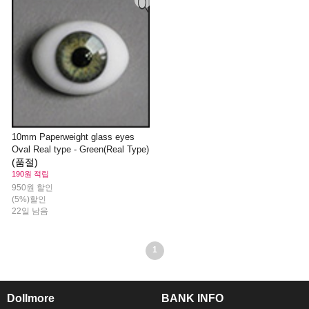
10mm Paperweight glass eyes
Oval Real type - Green(Real Type)
(품절)
190원 적립
950원 할인
(5%)할인
22일 남음
1
Dollmore
BANK INFO
ㅡ
ㅡ