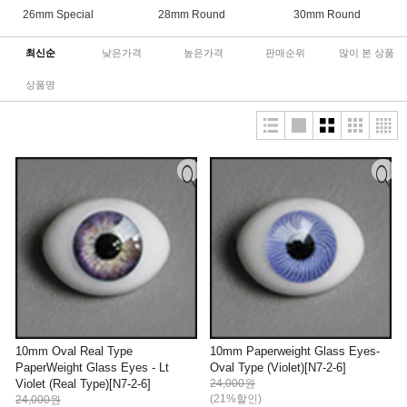
26mm Special
28mm Round
30mm Round
최신순
낮은가격
높은가격
판매순위
많이 본 상품
상품명
10mm Oval Real Type
10mm Paperweight Glass Eyes-
PaperWeight Glass Eyes - Lt
Oval Type (Violet)[N7-2-6]
Violet (Real Type)[N7-2-6]
24,000원
(21%할인)
24,000원