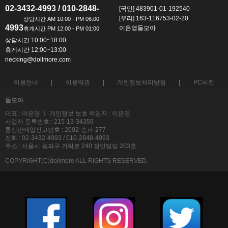
02-3432-4993 / 010-2848-
[국민] 483901-01-192540
[우리] 163-116753-02-20
4993
이은영돌모아
상담시간 10:00~18:00
휴게시간 12:00~13:00
necking@dollmore.com
이용안내
이용약관
개인정보처리방침
PC버전
돌모아
대표 : 이은영 ㅣ 개인정보 보호 책임자 : 이은영
사업자 등록번호 : 215-13-34359
통신판매업신고번호 : 2002-송파-277
전화 : 02-3432-4993 / 010-2848-4993
주소 : 서울시 송파구 가락로 240 장안빌딩 203호
COPYRIGHT(C)dollmore ALL RIGHTS RESERVED.