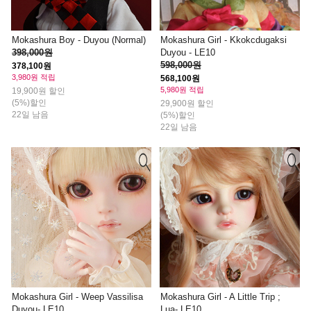
Mokashura Boy - Duyou (Normal)
Mokashura Girl - Kkokcdugaksi
398,000원
Duyou - LE10
598,000원
378,100원
3,980원 적립
568,100원
5,980원 적립
19,900원 할인
(5%)할인
29,900원 할인
22일 남음
(5%)할인
22일 남음
Mokashura Girl - Weep Vassilisa
Mokashura Girl - A Little Trip ;
Duyou- LE10
Lua- LE10