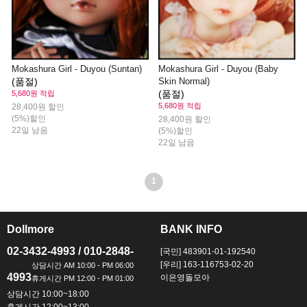
Mokashura Girl - Duyou (Suntan)
Mokashura Girl - Duyou (Baby
(품절)
Skin Normal)
(품절)
5,680원 적립
5,680원 적립
28,400원 할인
(5%)할인
28,400원 할인
22일 남음
(5%)할인
22일 남음
1
Dollmore
BANK INFO
ㅡ
ㅡ
02-3432-4993 / 010-2848-
[국민] 483901-01-192540
[우리] 163-116753-02-20
4993
이은영돌모아
상담시간 10:00~18:00