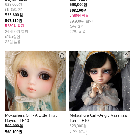
628,000원
598,000원
(15%할인)
568,100원
533,800원
5,980원 적립
507,110원
29,900원 할인
5,330원 적립
(5%)할인
26,690원 할인
22일 남음
(5%)할인
22일 남음
Mokashura Girl - A Little Trip ;
Mokashura Girl - Angry Vassilisa
Duyou - LE10
Lua - LE10
598,000원
628,000원
(15%할인)
568,100원