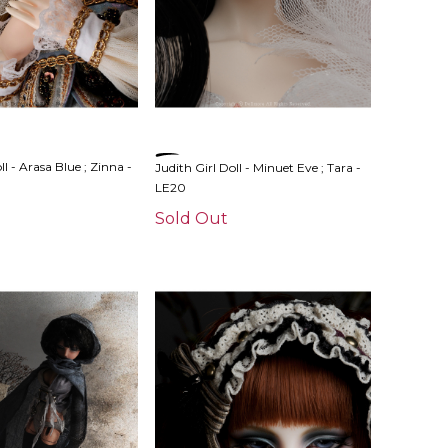
ll - Arasa Blue ; Zinna -
Judith Girl Doll - Minuet Eve ; Tara -
LE20
Sold Out