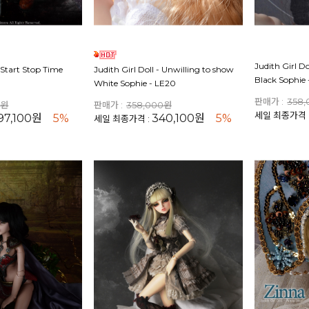
Judith Girl D
- Start Stop Time
Judith Girl Doll - Unwilling to show
Black Sophie
White Sophie - LE20
판매가 :
358
0원
판매가 :
358,000원
세일 최종가격 
97,100원
5%
340,100원
5%
세일 최종가격 :