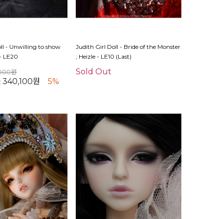
oll - Unwilling to show
Judith Girl Doll - Bride of the Monster
 - LE20
; Heizle - LE10 (Last)
Sold Out
,000원
340,100원
5%
: