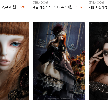
318,400원
318,400원
02,480원
5%
302,480원
5%
세일 최종가격 :
세일 최종가격 