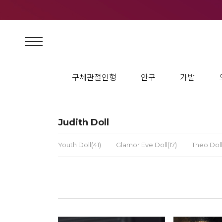
구체관절인형
안구
가발
Judith Doll
Youth Doll(41)
Glamor Eve Doll(17)
Theo Doll