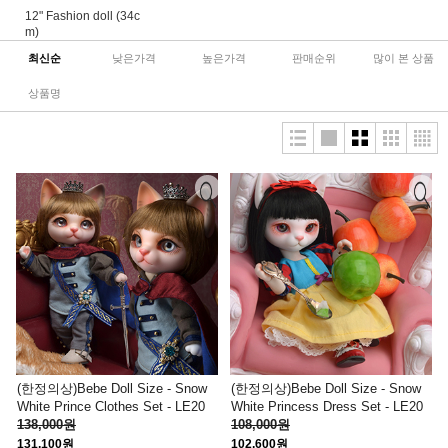
12" Fashion doll (34c
m)
최신순
낮은가격
높은가격
판매순위
많이 본 상품
상품명
(한정의상)Bebe Doll Size - Snow
(한정의상)Bebe Doll Size - Snow
White Prince Clothes Set - LE20
White Princess Dress Set - LE20
138,000원
108,000원
131,100원
102,600원