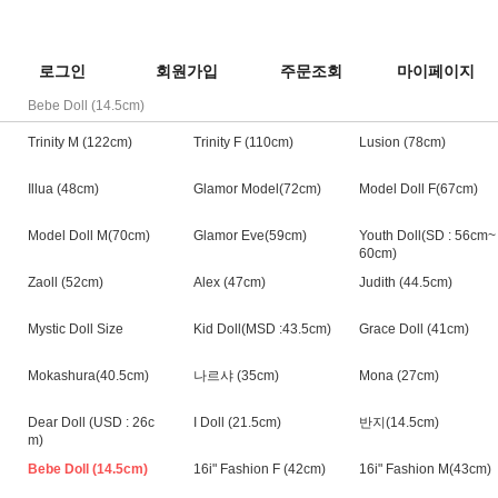
로그인
회원가입
주문조회
마이페이지
Bebe Doll (14.5cm)
Trinity M (122cm)
Trinity F (110cm)
Lusion (78cm)
Illua (48cm)
Glamor Model(72cm)
Model Doll F(67cm)
Model Doll M(70cm)
Glamor Eve(59cm)
Youth Doll(SD : 56cm~
60cm)
Zaoll (52cm)
Alex (47cm)
Judith (44.5cm)
Mystic Doll Size
Kid Doll(MSD :43.5cm)
Grace Doll (41cm)
Mokashura(40.5cm)
나르샤 (35cm)
Mona (27cm)
Dear Doll (USD : 26c
I Doll (21.5cm)
반지(14.5cm)
m)
Bebe Doll (14.5cm)
16i" Fashion F (42cm)
16i" Fashion M(43cm)