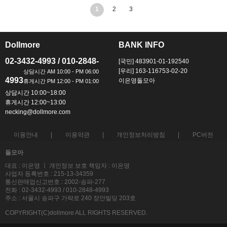
1
2
3
Dollmore
BANK INFO
ㅡ
ㅡ
02-3432-4993 / 010-2848-
[국민] 483901-01-192540
[우리] 163-116753-02-20
4993
이은영돌모아
상담시간 10:00~18:00
휴게시간 12:00~13:00
necking@dollmore.com
이용안내
이용약관
개인정보처리방침
PC버전
돌모아
대표 : 이은영 ㅣ 개인정보 보호 책임자 : 이은영
사업자 등록번호 : 215-13-34359
통신판매업신고번호 : 2002-송파-277
전화 : 02-3432-4993 / 010-2848-4993
주소 : 서울시 송파구 가락로 240 장안빌딩 203호
COPYRIGHT(C)dollmore ALL RIGHTS RESERVED.