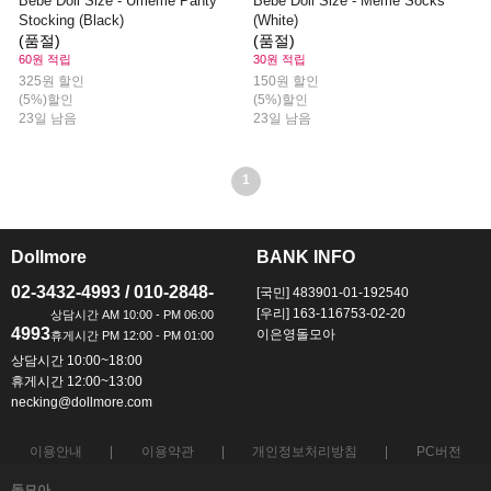
Bebe Doll Size - Umeme Panty
Bebe Doll Size - Meme Socks
Stocking (Black)
(White)
(품절)
(품절)
60원 적립
30원 적립
325원 할인
150원 할인
(5%)할인
(5%)할인
23일 남음
23일 남음
1
Dollmore
BANK INFO
ㅡ
ㅡ
02-3432-4993 / 010-2848-
[국민] 483901-01-192540
[우리] 163-116753-02-20
4993
이은영돌모아
상담시간 10:00~18:00
휴게시간 12:00~13:00
necking@dollmore.com
이용안내
이용약관
개인정보처리방침
PC버전
돌모아