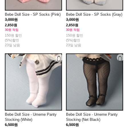
Bebe Doll Size - SP Socks (Pink)
Bebe Doll Size - SP Socks (Gray)
3,000원
3,000원
2,850원
2,850원
30원 적립
30원 적립
150원 할인
150원 할인
(5%)할인
(5%)할인
23일 남음
23일 남음
Bebe Doll Size - Umeme Panty
Bebe Doll Size - Umeme Panty
Stocking (White)
Stocking (Net Black)
6,500원
6,500원