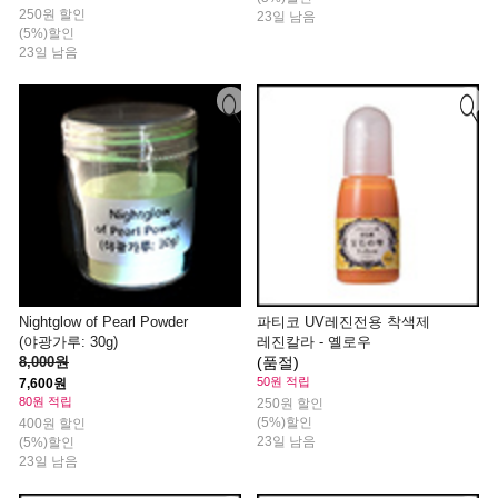
250원 할인
23일 남음
(5%)할인
23일 남음
Nightglow of Pearl Powder
파티코 UV레진전용 착색제
(야광가루: 30g)
레진칼라 - 옐로우
8,000원
(품절)
50원 적립
7,600원
80원 적립
250원 할인
(5%)할인
400원 할인
23일 남음
(5%)할인
23일 남음