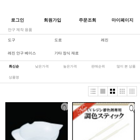
로그인
회원가입
주문조회
마이페이지
안구 제작 용품
도구
도료
레진
레진 안구 베이스
기타 장식 재료
최신순
낮은가격
높은가격
판매순위
많이 본 상품
상품명