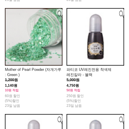
Mother of Pearl Powder (자개가루
파티코 UV레진전용 착색제
: Green )
레진칼라 - 블랙
1,200원
5,000원
1,140원
4,750원
10원 적립
50원 적립
60원 할인
250원 할인
(5%)할인
(5%)할인
23일 남음
23일 남음