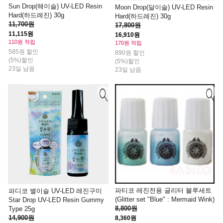
Sun Drop(해이슬) UV-LED Resin
Moon Drop(달이슬) UV-LED Resin
Hard(하드레진) 30g
Hard(하드레진) 30g
11,700원
17,800원
11,115원
16,910원
110원 적립
170원 적립
585원 할인
890원 할인
(5%)할인
(5%)할인
23일 남음
23일 남음
파티코 레진전용 글리터 블루세트
파디코 별이슬 UV-LED 레진구미
(Glitter set "Blue" : Mermaid Wink)
Star Drop UV-LED Resin Gummy
8,800원
Type 25g
14,900원
8,360원