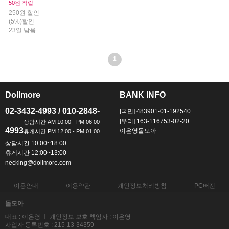
50원 적립
250원 할인
(5%)할인
23일 남음
1
Dollmore
BANK INFO
ㅡ
ㅡ
02-3432-4993 / 010-2848-
[국민] 483901-01-192540
[우리] 163-116753-02-20
4993
이은영돌모아
상담시간 10:00~18:00
휴게시간 12:00~13:00
necking@dollmore.com
이용안내
이용약관
개인정보처리방침
PC버전
돌모아
대표 : 이은영 ㅣ 개인정보 보호 책임자 : 이은영
사업자 등록번호 : 215-13-34359