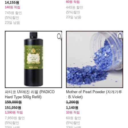
80원 적립
14,155원
440원 할인
140원 적립
(5%)할인
745원 할인
23일 남음
(5%)할인
23일 남음
파티코 UV레진 리필 (PADICO
Mother of Pearl Powder (자개가루
Hard Type 500g Refill)
: B.Violet)
159,000원
1,200원
151,050원
1,140원
1,590원 적립
10원 적립
7,950원 할인
60원 할인
(5%)할인
(5%)할인
23일 남음
23일 남음