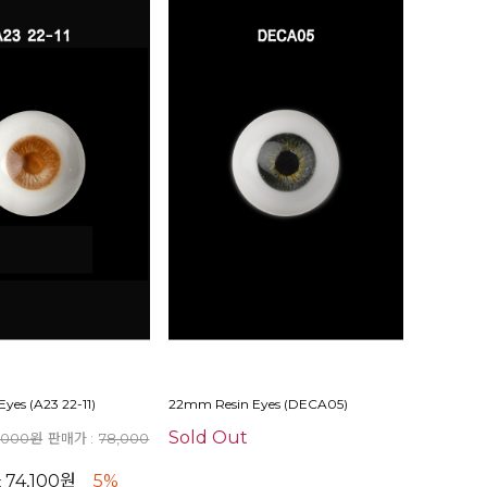
yes (A23 22-11)
22mm Resin Eyes (DECA05)
Sold Out
,000원
판매가 :
78,000
74,100원
5%
: