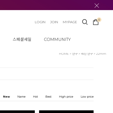
0
LOGIN
JOIN
MYPAGE
텀
스페셜세일
COMMUNITY
HOME
>
안구
>
레진 안구
>
22mm
New
Name
Hot
Best
High price
Low price