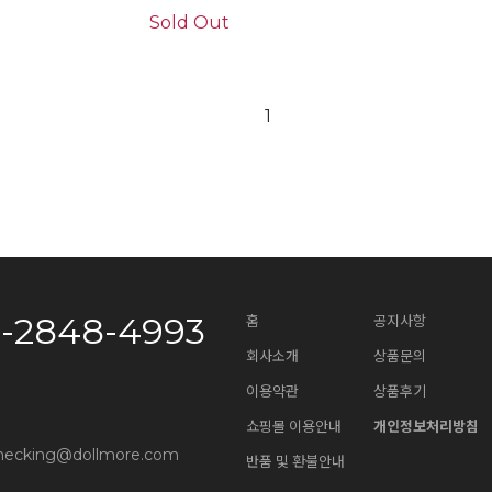
Sold Out
1
0-2848-4993
홈
공지사항
회사소개
상품문의
이용약관
상품후기
쇼핑몰 이용안내
개인정보처리방침
necking@dollmore.com
반품 및 환불안내