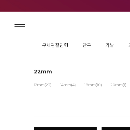
구체관절인형
안구
가발
22mm
12mm(23)
14mm(4)
18mm(10)
20mm(1)