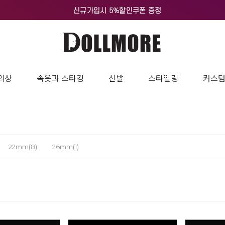
의상
속옷과 스타킹
신발
스타일링
커스
22mm(8)
26mm(1)