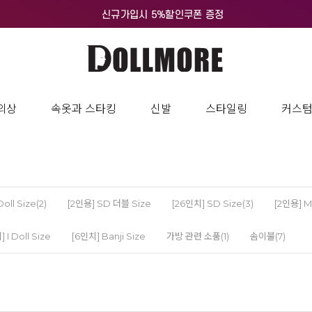
의상
속옷과 스타킹
신발
스타일링
커스
ll Size(2)
[2인용] SD 더블 Size
[26인치] SD Size(3)
[2인용] M
 I Doll Size
[6인치] Banji Size
가방 관련 소품(1)
솜이불(7)