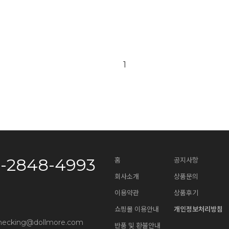
1
0-2848-4993
홈
공지사항
회사소개
상품문의
이용약관
상품후기
쇼핑몰 이용안내
개인정보처리방침
necking@dollmore.com
반품 및 환불안내