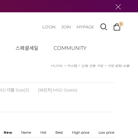
0
LOGIN
JOIN
MYPAGE
텀
스페셜세일
COMMUNITY
HOME
>
커스텀
>
인형 전용 가방
>
가방 관련 소품
SD 더블 Size(3)
[18인치] MSD Size(4)
New
Name
Hot
Best
High price
Low price