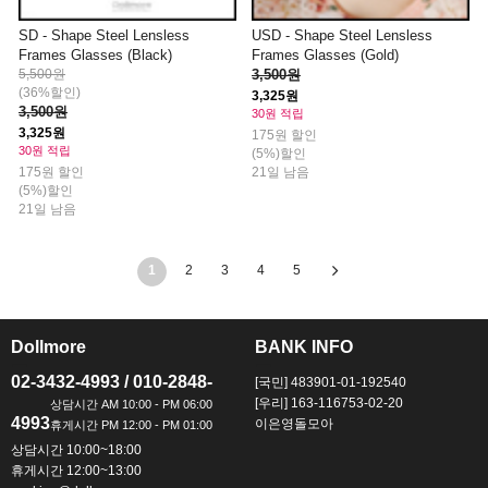
SD - Shape Steel Lensless
USD - Shape Steel Lensless
Frames Glasses (Black)
Frames Glasses (Gold)
5,500원
3,500원
(36%할인)
3,325원
3,500원
30원 적립
3,325원
175원 할인
30원 적립
(5%)할인
175원 할인
21일 남음
(5%)할인
21일 남음
1
2
3
4
5
Dollmore
BANK INFO
ㅡ
ㅡ
02-3432-4993 / 010-2848-
[국민] 483901-01-192540
[우리] 163-116753-02-20
4993
이은영돌모아
상담시간 10:00~18:00
휴게시간 12:00~13:00