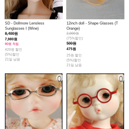
SD - Dollmore Lensless
12inch doll - Shape Glasses (T
Sunglasses I (Wine)
Orange)
8,400원
2,000원
(75%할인)
7,980원
500원
80원 적립
475원
420원 할인
(5%)할인
25원 할인
21일 남음
(5%)할인
21일 남음