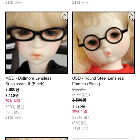
21일 남음
21일 남음
MSD - Dollmore Lensless
USD - Round Steel Lensless
Sunglasses II (Black)
Frames (Black)
7,800원
5,000원
(30%할인)
7,410원
3,500원
70원 적립
3,325원
390원 할인
30원 적립
(5%)할인
21일 남음
175원 할인
(5%)할인
21일 남음