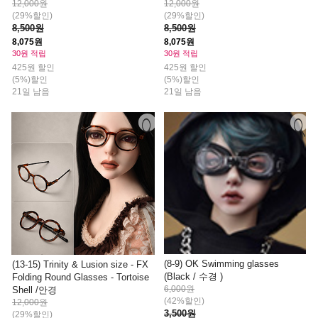
12,000원
12,000원
(29%할인)
(29%할인)
8,500원
8,500원
8,075원
8,075원
30원 적립
30원 적립
425원 할인
425원 할인
(5%)할인
(5%)할인
21일 남음
21일 남음
(8-9) OK Swimming glasses
(13-15) Trinity & Lusion size - FX
(Black / 수경 )
Folding Round Glasses - Tortoise
6,000원
Shell /안경
(42%할인)
12,000원
3,500원
(29%할인)