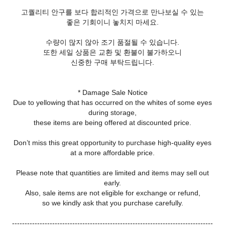
고퀄리티 안구를 보다 합리적인 가격으로 만나보실 수 있는
좋은 기회이니 놓치지 마세요.
수량이 많지 않아 조기 품절될 수 있습니다.
또한 세일 상품은 교환 및 환불이 불가하오니
신중한 구매 부탁드립니다.
* Damage Sale Notice
Due to yellowing that has occurred on the whites of some eyes
during storage,
these items are being offered at discounted price.
Don’t miss this great opportunity to purchase high-quality eyes
at a more affordable price.
Please note that quantities are limited and items may sell out
early.
Also, sale items are not eligible for exchange or refund,
so we kindly ask that you purchase carefully.
--------------------------------------------------------------------------------