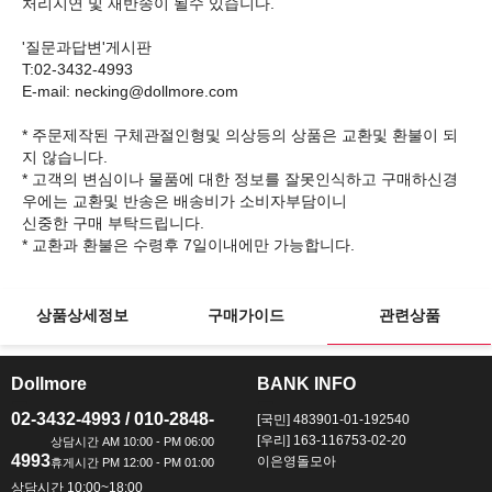
처리지연 및 재반송이 될수 있습니다.
'질문과답변'게시판
T:02-3432-4993
E-mail: necking@dollmore.com
* 주문제작된 구체관절인형및 의상등의 상품은 교환및 환불이 되
지 않습니다.
* 고객의 변심이나 물품에 대한 정보를 잘못인식하고 구매하신경
우에는 교환및 반송은 배송비가 소비자부담이니
신중한 구매 부탁드립니다.
상품상세정보
구매가이드
관련상품
Dollmore
BANK INFO
ㅡ
ㅡ
02-3432-4993 / 010-2848-
[국민] 483901-01-192540
[우리] 163-116753-02-20
4993
이은영돌모아
상담시간 10:00~18:00