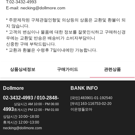
T:02-3432-4993
E-mail: necking@dollmore.com
* 주문제작된 구체관절인형및 의상등의 상품은 교환및 환불이 되
지 않습니다.
* 고객의 변심이나 물품에 대한 정보를 잘못인식하고 구매하신경
우에는 교환및 반송은 배송비가 소비자부담이니
신중한 구매 부탁드립니다.
상품상세정보
구매가이드
관련상품
Dollmore
BANK INFO
ㅡ
ㅡ
02-3432-4993 / 010-2848-
[국민] 483901-01-192540
[우리] 163-116753-02-20
4993
이은영돌모아
상담시간 10:00~18:00
휴게시간 12:00~13:00
necking@dollmore.com