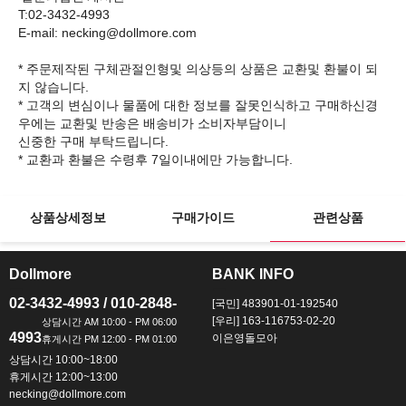
T:02-3432-4993
E-mail: necking@dollmore.com
* 주문제작된 구체관절인형및 의상등의 상품은 교환및 환불이 되
지 않습니다.
* 고객의 변심이나 물품에 대한 정보를 잘못인식하고 구매하신경
우에는 교환및 반송은 배송비가 소비자부담이니
신중한 구매 부탁드립니다.
상품상세정보
구매가이드
관련상품
Dollmore
BANK INFO
ㅡ
ㅡ
02-3432-4993 / 010-2848-
[국민] 483901-01-192540
[우리] 163-116753-02-20
4993
이은영돌모아
상담시간 10:00~18:00
휴게시간 12:00~13:00
necking@dollmore.com