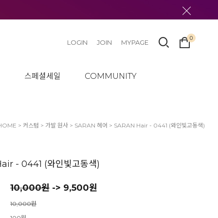
 made in Japan 100% never burn, never produce static. resounded through the
y that make collectabel doll use "Saran Hair" and so Dollmore also stocked
ashion doll: 2~3 ae blyth doll: 3~4 ae " />
0
LOGIN
JOIN
MYPAGE
텀
스페셜세일
COMMUNITY
HOME
>
커스텀
>
가발 원사
>
SARAN 헤어
> SARAN Hair - 0441 (와인빛고동색)
air - 0441 (와인빛고동색)
10,000
원
-> 9,500원
10,000원
100원