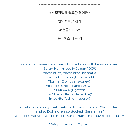
-------------------------------------------
< 식모작업에 필요한 헤어양 >
12인치돌 : 1~2개
패션돌 : 2~3개
블라이스 : 3~4개
-------------------------------------------
Saran Hair sweep over hair of collectable doll the world over!!
Saran Hair made in Japan 100%
never burn, never produce static.
resounded through the world
"Tonner Doll(tlyer,sydney)"
"Effanbee(since branda 2004)"
"TAKARA (Blythe)"
"MAttel (collectable barbie)"
"Integrity(fashion royalty)"
most of company that make collectabel doll use "Saran Hair"
and so Dollmore also stocked "Saran Hair"
we hope that you will be meet "Saran Hair" that have good quality.
* Weight: about 30 gram