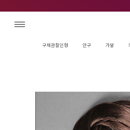
12인치돌 : 1~2개 패션돌 : 2~3개 블라이스 : 3~4개 -----------------------------------------
world "Tonner Doll(tlyer,sydney)" "Effanbee(since branda 2004)" "TAKARA (Blyt
"Saran Hair" we hope that you will be meet "Saran Hair" that have good quality. 
구체관절인형
안구
가발