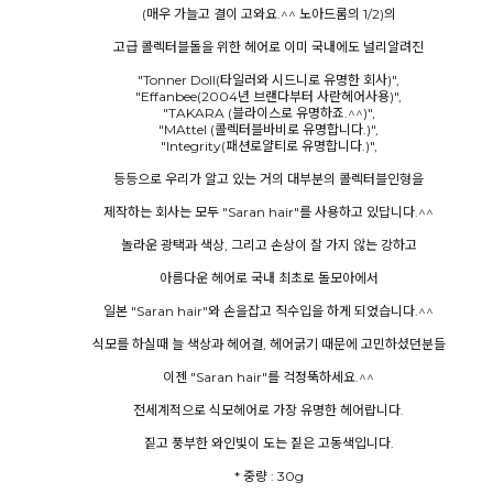
(매우 가늘고 결이 고와요.^^ 노아드롬의 1/2)의
고급 콜렉터블돌을 위한 헤어로 이미 국내에도 널리알려진
"Tonner Doll(타일러와 시드니로 유명한 회사)",
"Effanbee(2004년 브랜다부터 사란헤어사용)",
"TAKARA (블라이스로 유명하죠.^^)",
"MAttel (콜렉터블바비로 유명합니다.)",
"Integrity(패션로얄티로 유명합니다.)",
등등으로 우리가 알고 있는 거의 대부분의 콜렉터블인형을
제작하는 회사는 모두 "Saran hair"를 사용하고 있답니다.^^
놀라운 광택과 색상, 그리고 손상이 잘 가지 않는 강하고
아름다운 헤어로 국내 최초로 돌모아에서
일본 "Saran hair"와 손을잡고 직수입을 하게 되었습니다.^^
식모를 하실때 늘 색상과 헤어결, 헤어굵기 때문에 고민하셨던분들
이젠 "Saran hair"를 걱정뚝하세요.^^
전세계적으로 식모헤어로 가장 유명한 헤어랍니다.
짙고 풍부한 와인빛이 도는 짙은 고동색입니다.
* 중량 : 30g