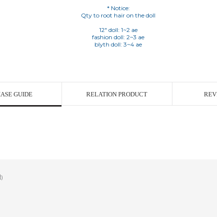
* Notice:
Qty to root hair on the doll
12" doll: 1~2 ae
fashion doll: 2~3 ae
blyth doll: 3~4 ae
ASE GUIDE
RELATION PRODUCT
REV
)