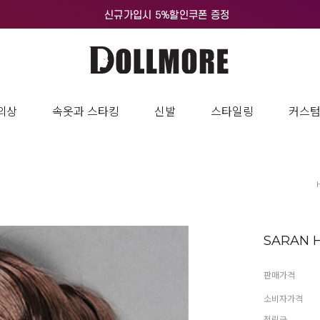
-- Saran Hair sweep over hair of collectable doll the world over!! Saran Hair
he)" "MAttel (collectable barbie)" "Integrity(fashion royalty)" most of compan
* Weight: about 30 gram * Notice: Qty to root hair on the doll 12" doll: 1~2 ae f
의상
속옷과 스타킹
신발
스타일링
커스
SARAN H
판매가격
소비자가격
적립금