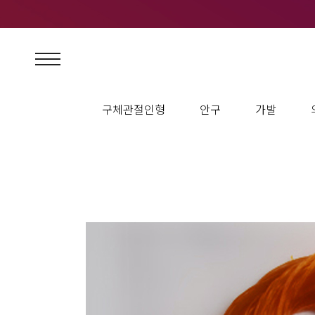
12인치돌 : 1~2개 패션돌 : 2~3개 블라이스 : 3~4개 -----------------------------------------
world "Tonner Doll(tlyer,sydney)" "Effanbee(since branda 2004)" "TAKARA (Blyt
"Saran Hair" we hope that you will be meet "Saran Hair" that have good quality. 
구체관절인형
안구
가발