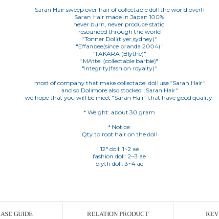
Saran Hair sweep over hair of collectable doll the world over!!
Saran Hair made in Japan 100%
never burn, never produce static.
resounded through the world
"Tonner Doll(tlyer,sydney)"
"Effanbee(since branda 2004)"
"TAKARA (Blythe)"
"MAttel (collectable barbie)"
"Integrity(fashion royalty)"
most of company that make collectabel doll use "Saran Hair"
and so Dollmore also stocked "Saran Hair"
we hope that you will be meet "Saran Hair" that have good quality.
* Weight: about 30 gram
* Notice:
Qty to root hair on the doll
12" doll: 1~2 ae
fashion doll: 2~3 ae
blyth doll: 3~4 ae
ASE GUIDE
RELATION PRODUCT
REV