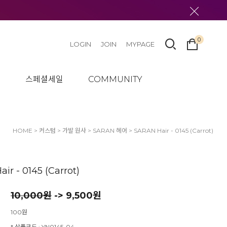
 made in Japan 100% never burn, never produce static. resounded through the
y that make collectabel doll use "Saran Hair" and so Dollmore also stocked
ashion doll: 2~3 ae blyth doll: 3~4 ae " />
0
LOGIN
JOIN
MYPAGE
텀
스페셜세일
COMMUNITY
HOME
>
커스텀
>
가발 원사
>
SARAN 헤어
> SARAN Hair - 0145 (Carrot)
ir - 0145 (Carrot)
10,000
원
-> 9,500원
100원
* 상품코드 : YN0145-04