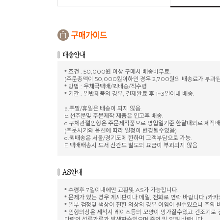
* 조건 : 50,000원 이상 구매시 배송비무료.
(주문총액이 50,000원이하인 경우 2,700원의 배송료가 부과됨
* 방법 : 우체국택배/퀵배송/직수령
* 기간 : 일반제품의 경우, 결제완료 후 1~3일이내 배송.
a.주말/휴일은 배송이 되지 않음.
b.선주문및 주문제작 제품은 입고후 배송.
c.구체관절인형은 주문제작품으로 영업일기준 한달내외로 제작배
(주문시기와 옵션에 따라 일정이 변경될수있음)
d.퀵배송은 서울/경기도에 한하며 고객부담으로 가능.
E.택배배송시 도서 산간도 별도의 요금이 부과되지 않음.
* 수령후 7일이내에만 교환및 AS가 가능합니다.
* 문제가 있는 경우 게시판이나 메일, 전화로 연락 바랍니다.(카
* 일부 검정및 색상이 진한 의상의 경우 이염이 될수있으니 주의 
* 인형의상은 세척시 레이스등의 모양이 망가질수있고 건조기로
다량의 섬류가루가 발생할수있으며 주의 및 양해 바랍니다.