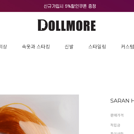
-- Saran Hair sweep over hair of collectable doll the world over!! Saran Hair
he)" "MAttel (collectable barbie)" "Integrity(fashion royalty)" most of compan
* Weight: about 30 gram * Notice: Qty to root hair on the doll 12" doll: 1~2 ae f
의상
속옷과 스타킹
신발
스타일링
커스
SARAN Ha
판매가격
적립금
특이사항