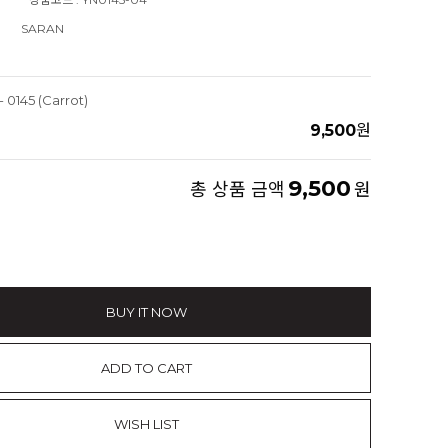
SARAN
 0145 (Carrot)
9,500
원
9,500
총 상품 금액
원
BUY IT NOW
ADD TO CART
WISH LIST