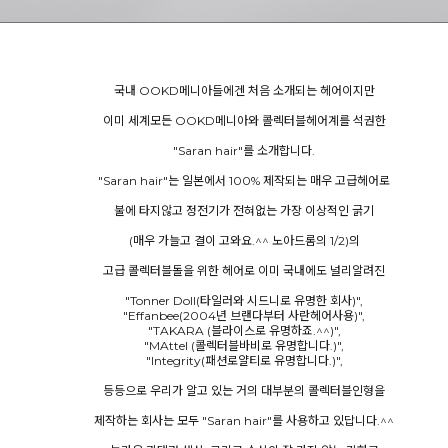
국내 OOKD메니아들에겐 처음 소개되는 헤어이지만
이미 세계모든 OOKD메니아와 콜렉터블헤어계를 석권한
"Saran hair"를 소개합니다.
"Saran hair"는 일본에서 100% 제작되는 매우 고급헤어로
불에 타지않고 정전기가 전혀없는 가장 이상적인 굵기
(매우 가늘고 결이 고와요.^^ 노아드롬의 1/2)의
고급 콜렉터블돌을 위한 헤어로 이미 국내에도 널리알려진
"Tonner Doll(타일러와 시드니로 유명한 회사)",
"Effanbee(2004년 브랜다부터 사란헤어사용)",
"TAKARA (블라이스로 유명하죠.^^)",
"MAttel (콜렉터블바비로 유명합니다.)",
"Integrity(패션로얄티로 유명합니다.)",
등등으로 우리가 알고 있는 거의 대부분의 콜렉터블인형을
제작하는 회사는 모두 "Saran hair"를 사용하고 있답니다.^^