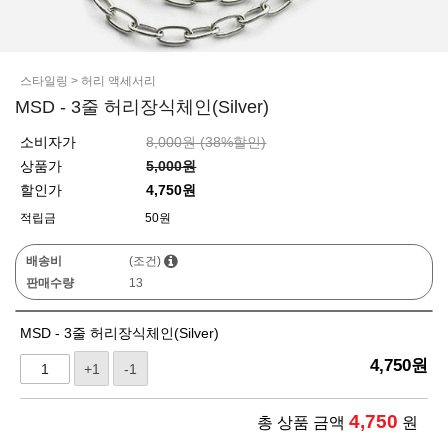
스타일링
>
허리 액세서리
MSD - 3줄 허리장식체인(Silver)
소비자가
8,000원 (
38
%할인)
상품가
5,000원
할인가
4,750원
적립금
50원
배송비
(조건)
판매수량
13
MSD - 3줄 허리장식체인(Silver)
4,750
원
+1
-1
4,750
총 상품 금액
원