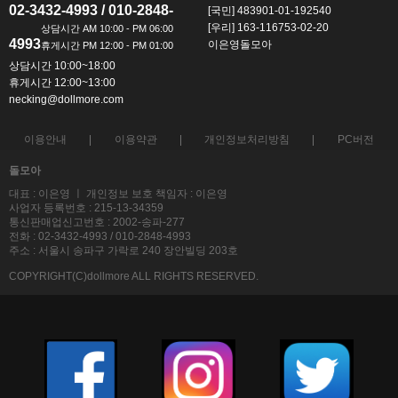
02-3432-4993 / 010-2848-
[국민] 483901-01-192540
[우리] 163-116753-02-20
4993
이은영돌모아
상담시간 10:00~18:00
휴게시간 12:00~13:00
necking@dollmore.com
이용안내
이용약관
개인정보처리방침
PC버전
돌모아
대표 : 이은영 ㅣ 개인정보 보호 책임자 : 이은영
사업자 등록번호 : 215-13-34359
통신판매업신고번호 : 2002-송파-277
전화 : 02-3432-4993 / 010-2848-4993
주소 : 서울시 송파구 가락로 240 장안빌딩 203호
COPYRIGHT(C)dollmore ALL RIGHTS RESERVED.