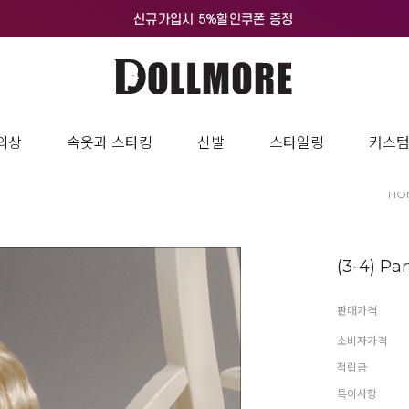
의상
속옷과 스타킹
신발
스타일링
커스
HO
(3-4) Pa
판매가격
소비자가격
적립금
특이사항