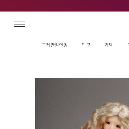
구체관절인형
안구
가발