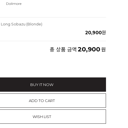
Dollmore
ng Long Sobazu (Blonde)
20,900
원
20,900
총 상품 금액
원
BUY IT NOW
ADD TO CART
WISH LIST