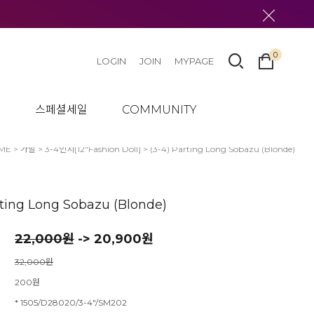
0
LOGIN
JOIN
MYPAGE
텀
스페셜세일
COMMUNITY
ME
>
가발
>
3-4인치[12"Fashion Doll]
> (3-4) Parting Long Sobazu (Blonde)
rting Long Sobazu (Blonde)
22,000
원
-> 20,900원
32,000원
200원
* 1505/D28020/3-4"/SM202