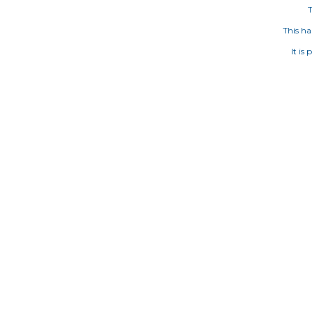
T
This ha
It is