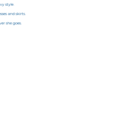
vy style.
sses and skirts.
ever she goes.