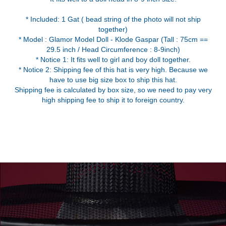
* Included: 1 Gat ( bead string of the photo will not ship
together)
* Model : Glamor Model Doll - Klode Gaspar (Tall : 75cm ==
29.5 inch / Head Circumference : 8-9inch)
* Notice 1: It fits well to girl and boy doll together.
* Notice 2: Shipping fee of this hat is very high. Because we
have to use big size box to ship this hat.
Shipping fee is calculated by box size, so we need to pay very
high shipping fee to ship it to foreign country.