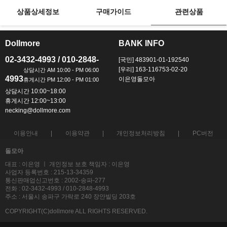
상품상세정보
구매가이드
관련상품
Dollmore
BANK INFO
ㅡ
ㅡ
02-3432-4993 / 010-2848-
[국민] 483901-01-192540
[우리] 163-116753-02-20
4993
이은영돌모아
상담시간 10:00~18:00
휴게시간 12:00~13:00
necking@dollmore.com
이용안내
이용약관
개인정보처리방침
PC버전
돌모아
대표 : 이은영 ㅣ 개인정보 보호 책임자 : 이은영
사업자 등록번호 : 215-13-34359
통신판매업신고번호 : 2002-송파-277
전화 : 02-3432-4993 / 010-2848-4993
주소 : 서울시 송파구 가락로 240 장안빌딩 203호
COPYRIGHT(C)dollmore ALL RIGHTS RESERVED.