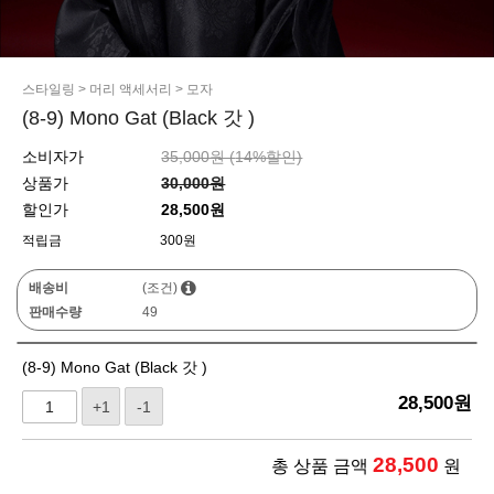
스타일링
>
머리 액세서리
>
모자
(8-9) Mono Gat (Black 갓 )
소비자가
35,000원 (
14
%할인)
상품가
30,000원
할인가
28,500원
적립금
300원
배송비
(조건)
판매수량
49
(8-9) Mono Gat (Black 갓 )
28,500
원
+1
-1
28,500
총 상품 금액
원