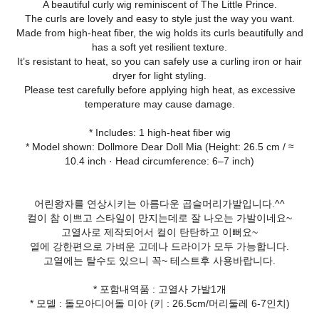
A beautiful curly wig reminiscent of The Little Prince.
The curls are lovely and easy to style just the way you want.
Made from high-heat fiber, the wig holds its curls beautifully and
has a soft yet resilient texture.
It’s resistant to heat, so you can safely use a curling iron or hair
dryer for light styling.
Please test carefully before applying high heat, as excessive
temperature may cause damage.
* Includes: 1 high-heat fiber wig
* Model shown: Dollmore Dear Doll Mia (Height: 26.5 cm / ≈
10.4 inch · Head circumference: 6–7 inch)
어린왕자를 연상시키는 아름다운 곱슬머리가발입니다.^^
컬이 참 이쁘고 스타일이 만지는데로 잘 나오는 가발이네요~
고열사로 제작되어서 컬이 탄탄하고 이뻐요~
열에 강한편으로 가벼운 고데나 드라이가 모두 가능합니다.
고열에는 탈수도 있으니 꼭~ 테스트후 사용바랍니다.
* 포함내역품 : 고열사 가발1개
* 모델 : 돌모아디어돌 미아 (키 : 26.5cm/머리둘레 6-7인치)