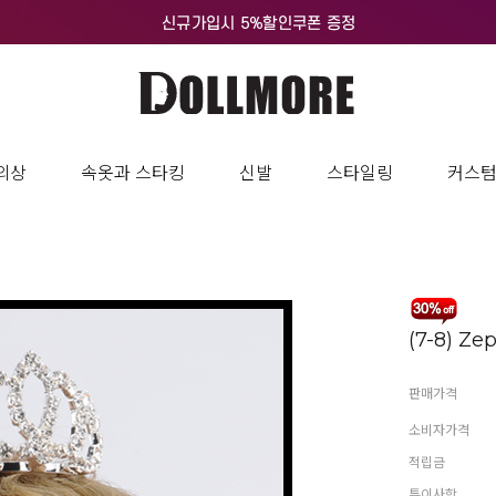
의상
속옷과 스타킹
신발
스타일링
커스
(7-8) Ze
판매가격
소비자가격
적립금
특이사항