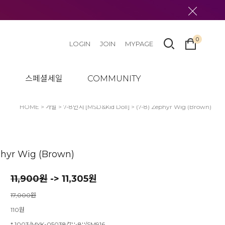
0
LOGIN
JOIN
MYPAGE
텀
스페셜세일
COMMUNITY
HOME
>
가발
>
7-8인치 [MSD&Kid Doll]
> (7-8) Zephyr Wig (Brown)
phyr Wig (Brown)
11,900
원
-> 11,305원
17,000원
110원
* 1003/MYK-05038/7''-8''/SM916