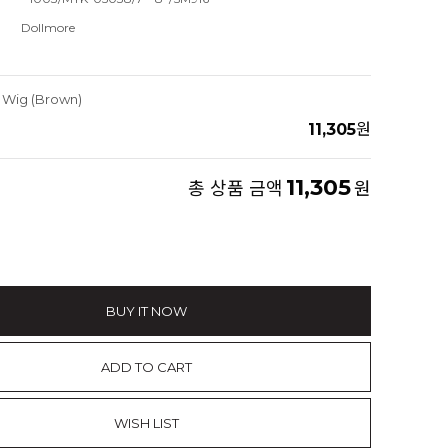
Dollmore
r Wig (Brown)
11,305
원
11,305
총 상품 금액
원
BUY IT NOW
ADD TO CART
WISH LIST