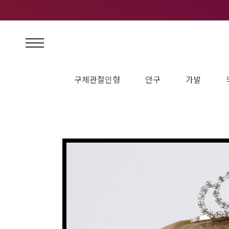
구체관절인형
안구
가발