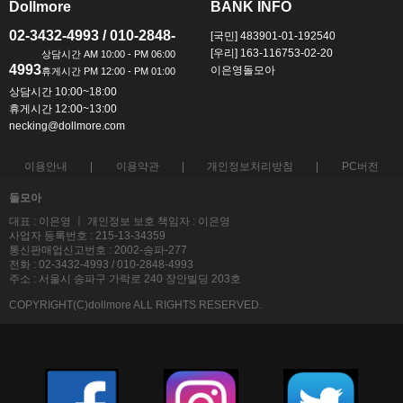
Dollmore
BANK INFO
ㅡ
ㅡ
02-3432-4993 / 010-2848-
[국민] 483901-01-192540
[우리] 163-116753-02-20
4993
이은영돌모아
상담시간 10:00~18:00
휴게시간 12:00~13:00
necking@dollmore.com
이용안내
이용약관
개인정보처리방침
PC버전
돌모아
대표 : 이은영 ㅣ 개인정보 보호 책임자 : 이은영
사업자 등록번호 : 215-13-34359
통신판매업신고번호 : 2002-송파-277
전화 : 02-3432-4993 / 010-2848-4993
주소 : 서울시 송파구 가락로 240 장안빌딩 203호
COPYRIGHT(C)dollmore ALL RIGHTS RESERVED.