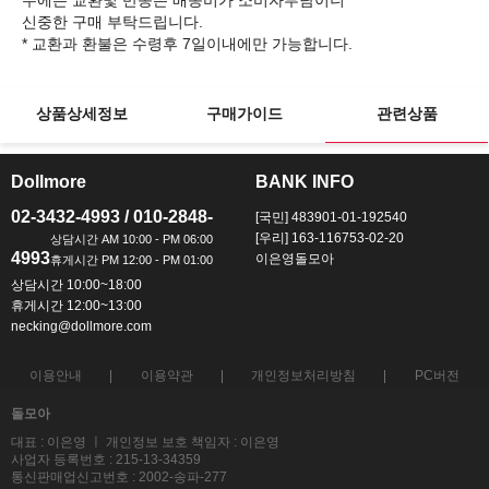
우에는 교환및 반송은 배송비가 소비자부담이니
신중한 구매 부탁드립니다.
상품상세정보
구매가이드
관련상품
Dollmore
BANK INFO
ㅡ
ㅡ
02-3432-4993 / 010-2848-
[국민] 483901-01-192540
[우리] 163-116753-02-20
4993
이은영돌모아
상담시간 10:00~18:00
휴게시간 12:00~13:00
necking@dollmore.com
이용안내
이용약관
개인정보처리방침
PC버전
돌모아
대표 : 이은영 ㅣ 개인정보 보호 책임자 : 이은영
사업자 등록번호 : 215-13-34359
통신판매업신고번호 : 2002-송파-277