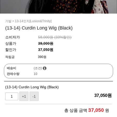
가발
>
13-14인치[Lusion&Trinity]
(13-14) Curdin Long Wig (Black)
소비자가
58,000원 (
33
%할인)
상품가
39,000원
할인가
37,050원
적립금
390원
배송비
(조건)
판매수량
10
(13-14) Curdin Long Wig (Black)
37,050
원
+1
-1
37,050
총 상품 금액
원