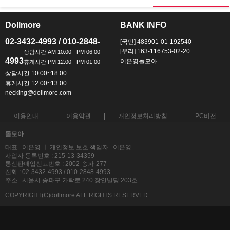
Dollmore
BANK INFO
ㅡ
ㅡ
02-3432-4993 / 010-2848-
[국민] 483901-01-192540
[우리] 163-116753-02-20
4993
이은영돌모아
상담시간 10:00~18:00
휴게시간 12:00~13:00
necking@dollmore.com
이용안내
이용약관
개인정보처리방침
PC버전
돌모아
대표 : 이은영 ㅣ 개인정보 보호 책임자 : 이은영
사업자 등록번호 : 215-13-34359
통신판매업신고번호 : 2002-송파-277
전화 : 02-3432-4993 / 010-2848-4993
주소 : 서울시 송파구 가락로 240 장안빌딩 203호
COPYRIGHT(C)dollmore ALL RIGHTS RESERVED.