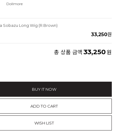
Dollmore
ena Sobazu Long Wig (R.Brown)
33,250
원
33,250
총 상품 금액
원
BUY IT NOW
ADD TO CART
WISH LIST