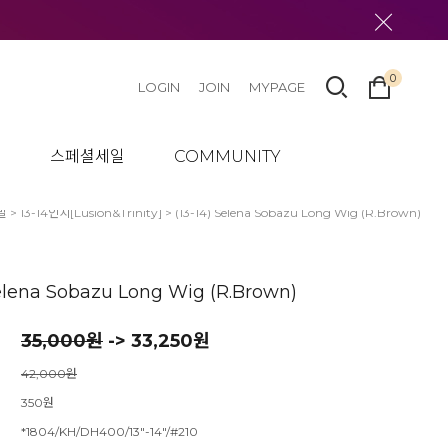
0
LOGIN
JOIN
MYPAGE
텀
스페셜세일
COMMUNITY
발
>
13-14인치[Lusion&Trinity]
> (13-14) Selena Sobazu Long Wig (R.Brown)
Selena Sobazu Long Wig (R.Brown)
35,000
원
-> 33,250원
42,000원
350원
*1804/KH/DH400/13"-14"/#210