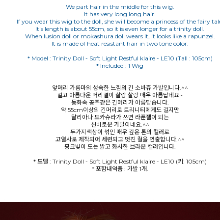
We part hair in the middle for this wig.
It has very long long hair.
If you wear this wig to the doll, she will become a princess of the fairy tal
It's length is about 55cm, so it is even longer for a trinity doll.
When lusion doll or mokashura doll wears it, it looks like a rapunzel.
It is made of heat resistant hair in two tone color.
* Model : Trinity Doll - Soft Light Restful klaire - LE10 (Tall : 105cm)
* Included : 1 Wig
앞머리 가름마의 성숙한 느낌의 긴 소바쥬 가발입니다.^^
길고 아름다운 머리결이 찰랑 찰랑 매우 아름답네요~
동화속 공주같은 긴머리가 아름답습니다.
약 55cm이상의 긴머리로 트리니티에게도 길지만
달리아나 모카슈라가 쓰면 라푼젤이 되는
신비로운 가발이네요.^^
두가지색상이 섞인 매우 깊은 톤의 컬러로
고열사로 제작되어 세련되고 멋진 컬을 연출합니다.^^
핑크빛이 도는 밝고 화사한 브라운 컬러입니다.
* 모델 : Trinity Doll - Soft Light Restful klaire - LE10 (키: 105cm)
* 포함내역품 : 가발 1개.