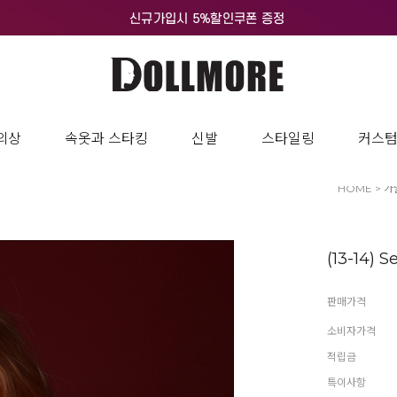
의상
속옷과 스타킹
신발
스타일링
커스
HOME
>
가
(13-14) 
판매가격
소비자가격
적립금
특이사항