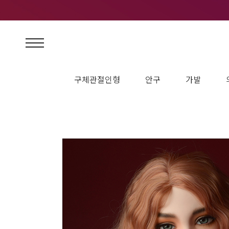
구체관절인형
안구
가발