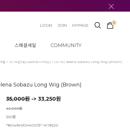
0
LOGIN
JOIN
MYPAGE
텀
스페셜세일
COMMUNITY
가발
>
13-14인치[Lusion&Trinity]
> (13-14) Selena Sobazu Long Wig (Brown)
Selena Sobazu Long Wig (Brown)
35,000
원
-> 33,250원
42,000원
350원
*1804/KH/DH400/13"-14"/#220