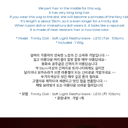
We part hair in the middle for this wig.
It has very long long hair.
If you wear this wig to the doll, she will become a princess of the fairy tal
It's length is about 55cm, so it is even longer for a trinity doll.
When lusion doll or mokashura doll wears it, it looks like a rapunzel.
It is made of heat resistant hair in two tone color.
* Model : Trinity Doll - Soft Light Restful klaire - LE10 (Tall : 105cm)
* Included : 1 Wig
앞머리 가름마의 성숙한 느낌의 긴 소바쥬 가발입니다.^^
길고 아름다운 머리결이 찰랑 찰랑 매우 아름답네요~
동화속 공주같은 긴머리가 아름답습니다.
약 55cm이상의 긴머리로 트리니티에게도 길지만
달리아나 모카슈라가 쓰면 라푼젤이 되는 신비로운 가발이네요.^^
두가지색상이 섞인 매우 깊은 톤의 컬러로
고열사로 제작되어 세련되고 멋진 컬을 연출합니다.^^
재빛 보라빛이 도는 아름다운 브라운 컬러입니다.
* 모델 : Trinity Doll - Soft Light Restful klaire - LE10 (키: 105cm)
* 포함내역 : 가발 1개.