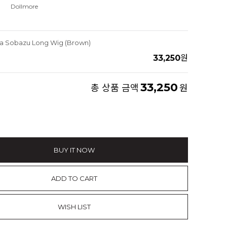
Dollmore
ena Sobazu Long Wig (Brown)
33,250
원
33,250
총 상품 금액
원
BUY IT NOW
ADD TO CART
WISH LIST