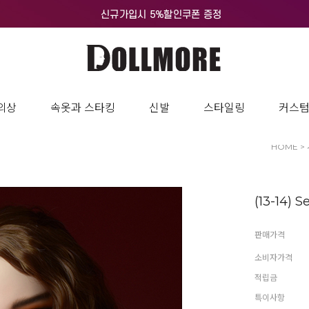
의상
속옷과 스타킹
신발
스타일링
커스
HOME
>
(13-14) 
판매가격
소비자가격
적립금
특이사항