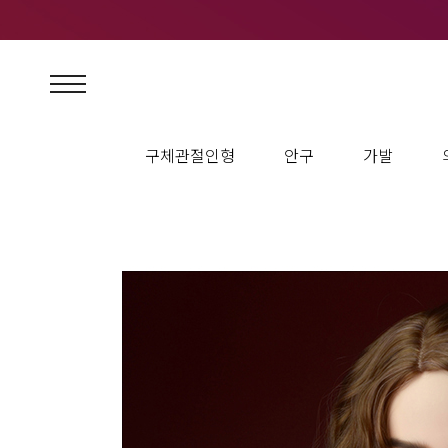
구체관절인형
안구
가발