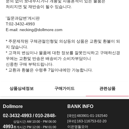
문의 없이 보내주시거나 개봉및 사용흔적이 있는 물품은
처리지연 및 재반송이 될수 있습니다.
'질문과답변'게시판
T:02-3432-4993
E-mail: necking@dollmore.com
* 주문제작된 구체관절인형및 의상등의 상품은 교환및 환불이 되
지 않습니다.
* 고객의 변심이나 물품에 대한 정보를 잘못인식하고 구매하신경
우에는 교환및 반송은 배송비가 소비자부담이니
신중한 구매 부탁드립니다.
상품상세정보
구매가이드
관련상품
Dollmore
BANK INFO
ㅡ
ㅡ
02-3432-4993 / 010-2848-
[국민] 483901-01-192540
[우리] 163-116753-02-20
4993
이은영돌모아