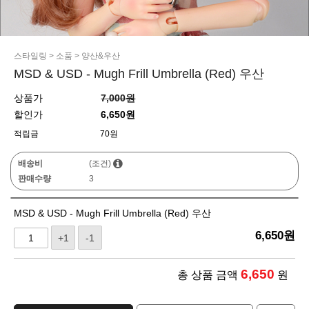
스타일링
>
소품
>
양산&우산
MSD & USD - Mugh Frill Umbrella (Red) 우산
상품가
7,000원
할인가
6,650원
적립금
70원
배송비
(조건)
판매수량
3
MSD & USD - Mugh Frill Umbrella (Red) 우산
6,650
원
+1
-1
6,650
총 상품 금액
원