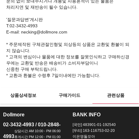
문의 없이 보내주시거나 개봉및 사용흔적이 있는 물품은
처리지연 및 재반송이 될수 있습니다.
'질문과답변'게시판
T:02-3432-4993
E-mail: necking@dollmore.com
* 주문제작된 구체관절인형및 의상등의 상품은 교환및 환불이 되
지 않습니다.
* 고객의 변심이나 물품에 대한 정보를 잘못인식하고 구매하신경
우에는 교환및 반송은 배송비가 소비자부담이니
신중한 구매 부탁드립니다.
상품상세정보
구매가이드
관련상품
Dollmore
BANK INFO
ㅡ
ㅡ
02-3432-4993 / 010-2848-
[국민] 483901-01-192540
[우리] 163-116753-02-20
4993
이은영돌모아