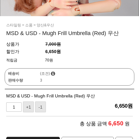
스타일링
>
소품
>
양산&우산
MSD & USD - Mugh Frill Umbrella (Red) 우산
상품가
7,000원
할인가
6,650원
적립금
70원
배송비
(조건)
판매수량
3
MSD & USD - Mugh Frill Umbrella (Red) 우산
6,650
원
+1
-1
6,650
총 상품 금액
원