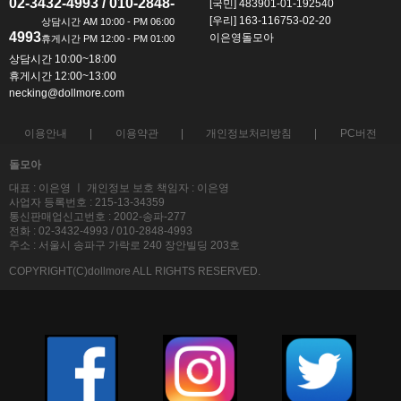
02-3432-4993 / 010-2848-
[국민] 483901-01-192540
[우리] 163-116753-02-20
4993
이은영돌모아
상담시간 10:00~18:00
휴게시간 12:00~13:00
necking@dollmore.com
이용안내
이용약관
개인정보처리방침
PC버전
돌모아
대표 : 이은영 ㅣ 개인정보 보호 책임자 : 이은영
사업자 등록번호 : 215-13-34359
통신판매업신고번호 : 2002-송파-277
전화 : 02-3432-4993 / 010-2848-4993
주소 : 서울시 송파구 가락로 240 장안빌딩 203호
COPYRIGHT(C)dollmore ALL RIGHTS RESERVED.