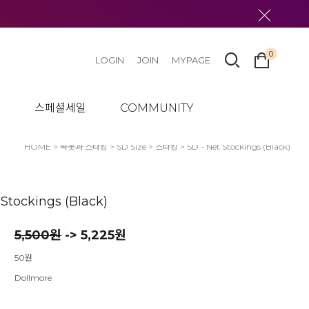
0
LOGIN
JOIN
MYPAGE
텀
스페셜세일
COMMUNITY
HOME
>
속옷과 스타킹
>
SD Size
>
스타킹
> SD - Net Stockings (Black)
 Stockings (Black)
5,500
원
-> 5,225원
50원
Dollmore