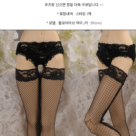
부츠랑 신으면 정말 더욱 이쁘답니다.^^
* 포함내역 : 스타킹 1개
* 모델 : 돌모아이브 차미 (키 : 57cm)