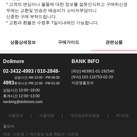
* 고객의 변심이나 물품에 대한 정보를 잘못인식하고 구매하신경
우에는 교환및 반송은 배송비가 소비자부담이니
신중한 구매 부탁드립니다.
상품상세정보
구매가이드
관련상품
Dollmore
BANK INFO
ㅡ
ㅡ
02-3432-4993 / 010-2848-
[국민] 483901-01-192540
[우리] 163-116753-02-20
4993
이은영돌모아
상담시간 10:00~18:00
휴게시간 12:00~13:00
necking@dollmore.com
이용안내
이용약관
개인정보처리방침
PC버전
돌모아
대표 : 이은영 ㅣ 개인정보 보호 책임자 : 이은영