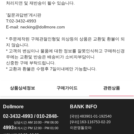
처리지연 및 재반송이 될수 있습니다.
'질문과답변'게시판
T:02-3432-4993
E-mail: necking@dollmore.com
* 주문제작된 구체관절인형및 의상등의 상품은 교환및 환불이 되
지 않습니다.
* 고객의 변심이나 물품에 대한 정보를 잘못인식하고 구매하신경
우에는 교환및 반송은 배송비가 소비자부담이니
신중한 구매 부탁드립니다.
상품상세정보
구매가이드
관련상품
Dollmore
BANK INFO
ㅡ
ㅡ
02-3432-4993 / 010-2848-
[국민] 483901-01-192540
[우리] 163-116753-02-20
4993
이은영돌모아