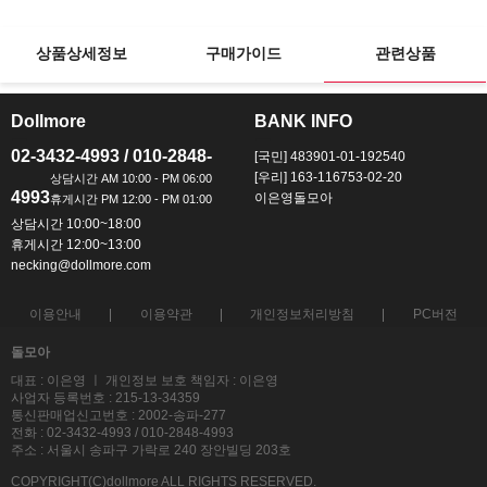
상품상세정보
구매가이드
관련상품
Dollmore
BANK INFO
ㅡ
ㅡ
02-3432-4993 / 010-2848-
[국민] 483901-01-192540
[우리] 163-116753-02-20
4993
이은영돌모아
상담시간 10:00~18:00
휴게시간 12:00~13:00
necking@dollmore.com
이용안내
이용약관
개인정보처리방침
PC버전
돌모아
대표 : 이은영 ㅣ 개인정보 보호 책임자 : 이은영
사업자 등록번호 : 215-13-34359
통신판매업신고번호 : 2002-송파-277
전화 : 02-3432-4993 / 010-2848-4993
주소 : 서울시 송파구 가락로 240 장안빌딩 203호
COPYRIGHT(C)dollmore ALL RIGHTS RESERVED.