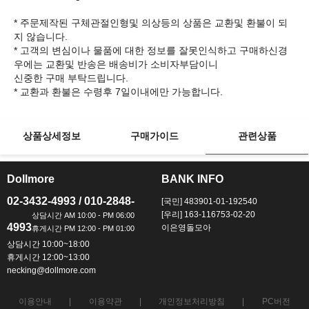
* 주문제작된 구체관절인형및 의상등의 상품은 교환및 환불이 되
지 않습니다.
* 고객의 변심이나 물품에 대한 정보를 잘못인식하고 구매하신경
우에는 교환및 반송은 배송비가 소비자부담이니
신중한 구매 부탁드립니다.
상품상세정보
구매가이드
관련상품
Dollmore
BANK INFO
ㅡ
ㅡ
02-3432-4993 / 010-2848-
[국민] 483901-01-192540
[우리] 163-116753-02-20
4993
이은영돌모아
상담시간 10:00~18:00
휴게시간 12:00~13:00
necking@dollmore.com
이용안내
이용약관
개인정보처리방침
PC버전