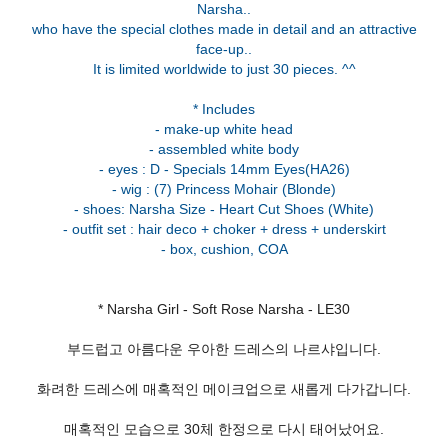
Narsha..
who have the special clothes made in detail and an attractive
face-up..
It is limited worldwide to just 30 pieces. ^^
* Includes
- make-up white head
- assembled white body
- eyes : D - Specials 14mm Eyes(HA26)
- wig : (7) Princess Mohair (Blonde)
- shoes: Narsha Size - Heart Cut Shoes (White)
- outfit set : hair deco + choker + dress + underskirt
* Narsha Girl - Soft Rose Narsha - LE30
부드럽고 아름다운 우아한 드레스의 나르샤입니다.
화려한 드레스에 매혹적인 메이크업으로 새롭게 다가갑니다.
매혹적인 모습으로 30체 한정으로 다시 태어났어요.