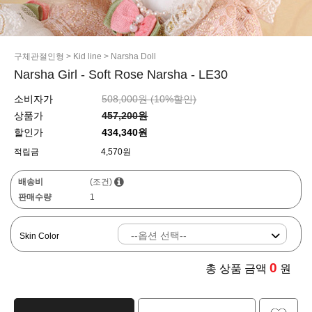
구체관절인형
>
Kid line
>
Narsha Doll
Narsha Girl - Soft Rose Narsha - LE30
소비자가
508,000원 (
10
%할인)
상품가
457,200원
할인가
434,340원
적립금
4,570원
배송비
(조건)
판매수량
1
Skin Color
0
총 상품 금액
원