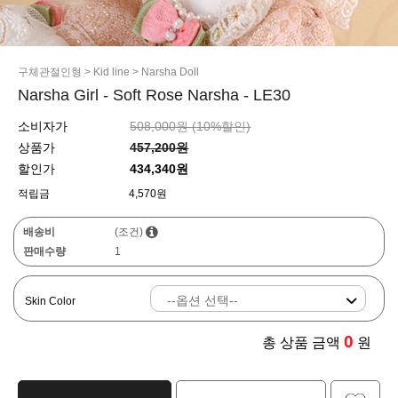
구체관절인형
>
Kid line
>
Narsha Doll
Narsha Girl - Soft Rose Narsha - LE30
소비자가
508,000원 (
10
%할인)
상품가
457,200원
할인가
434,340원
적립금
4,570원
배송비
(조건)
판매수량
1
Skin Color
0
총 상품 금액
원