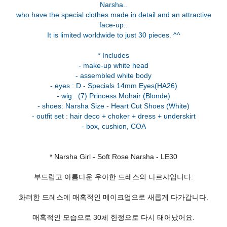
Narsha..
who have the special clothes made in detail and an attractive
face-up..
It is limited worldwide to just 30 pieces. ^^
* Includes
- make-up white head
- assembled white body
- eyes : D - Specials 14mm Eyes(HA26)
- wig : (7) Princess Mohair (Blonde)
- shoes: Narsha Size - Heart Cut Shoes (White)
- outfit set : hair deco + choker + dress + underskirt
* Narsha Girl - Soft Rose Narsha - LE30
부드럽고 아름다운 우아한 드레스의 나르샤입니다.
화려한 드레스에 매혹적인 메이크업으로 새롭게 다가갑니다.
매혹적인 모습으로 30체 한정으로 다시 태어났어요.