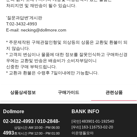
처리지연 및 재반송이 될수 있습니다.
'질문과답변'게시판
T:02-3432-4993
E-mail: necking@dollmore.com
* 주문제작된 구체관절인형및 의상등의 상품은 교환및 환불이 되
지 않습니다.
* 고객의 변심이나 물품에 대한 정보를 잘못인식하고 구매하신경
우에는 교환및 반송은 배송비가 소비자부담이니
신중한 구매 부탁드립니다.
상품상세정보
구매가이드
관련상품
Dollmore
BANK INFO
ㅡ
ㅡ
02-3432-4993 / 010-2848-
[국민] 483901-01-192540
[우리] 163-116753-02-20
4993
이은영돌모아