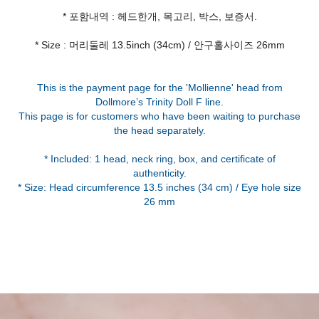
* 포함내역 : 헤드한개, 목고리, 박스, 보증서.
* Size : 머리둘레 13.5inch (34cm) / 안구홀사이즈 26mm
This is the payment page for the 'Mollienne' head from
Dollmore’s Trinity Doll F line.
This page is for customers who have been waiting to purchase
the head separately.
* Included: 1 head, neck ring, box, and certificate of
authenticity.
* Size: Head circumference 13.5 inches (34 cm) / Eye hole size