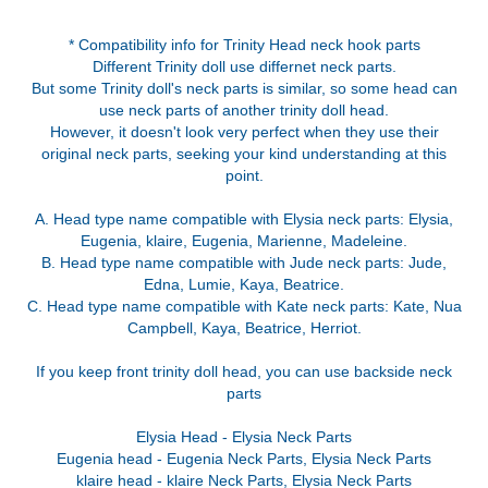
* Compatibility info for Trinity Head neck hook parts
Different Trinity doll use differnet neck parts.
But some Trinity doll's neck parts is similar, so some head can
use neck parts of another trinity doll head.
However, it doesn't look very perfect when they use their
original neck parts, seeking your kind understanding at this
point.
A. Head type name compatible with Elysia neck parts: Elysia,
Eugenia, klaire, Eugenia, Marienne, Madeleine.
B. Head type name compatible with Jude neck parts: Jude,
Edna, Lumie, Kaya, Beatrice.
C. Head type name compatible with Kate neck parts: Kate, Nua
Campbell, Kaya, Beatrice, Herriot.
If you keep front trinity doll head, you can use backside neck
parts
Elysia Head - Elysia Neck Parts
Eugenia head - Eugenia Neck Parts, Elysia Neck Parts
klaire head - klaire Neck Parts, Elysia Neck Parts