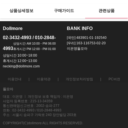
상품상세정보
구매가이드
관련상품
Dollmore
BANK INFO
ㅡ
ㅡ
02-3432-4993 / 010-2848-
[국민] 483901-01-192540
[우리] 163-116753-02-20
4993
이은영돌모아
상담시간 10:00~18:00
휴게시간 12:00~13:00
necking@dollmore.com
이용안내
이용약관
개인정보처리방침
PC버전
돌모아
대표 : 이은영 ㅣ 개인정보 보호 책임자 : 이은영
사업자 등록번호 : 215-13-34359
통신판매업신고번호 : 2002-송파-277
전화 : 02-3432-4993 / 010-2848-4993
주소 : 서울시 송파구 가락로 240 장안빌딩 203호
COPYRIGHT(C)dollmore ALL RIGHTS RESERVED.